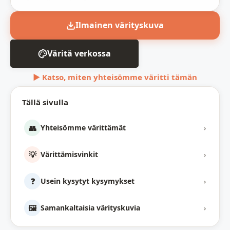
Ilmainen värityskuva
Väritä verkossa
▶ Katso, miten yhteisömme väritti tämän
Tällä sivulla
👥
Yhteisömme värittämät
›
💡
Värittämisvinkit
›
❓
Usein kysytyt kysymykset
›
🖼️
Samankaltaisia värityskuvia
›