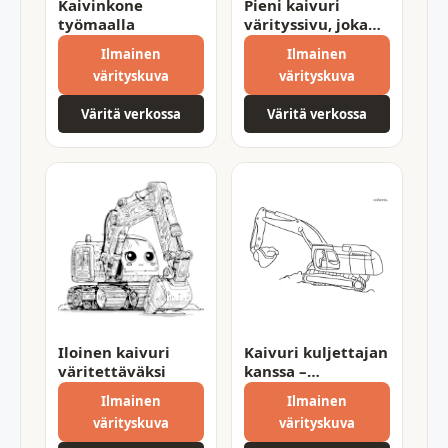
Kaivinkone
Pieni kaivuri
työmaalla
värityssivu, joka
voidaan tulostaa
Ilmainen
Ilmainen
värityskuva
värityskuva
Väritä verkossa
Väritä verkossa
Iloinen kaivuri
Kaivuri kuljettajan
väritettäväksi
kanssa –
tulostettava
Ilmainen
Ilmainen
värityssivu
värityskuva
värityskuva