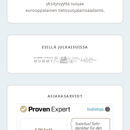
yksityisyyttä suojaa
eurooppalainen tietosuojalainsäädäntö.
ESILLÄ JULKAISUISSA
ASIAKASARVIOT
lisätietoja
Suositus! Sehr
dankbar für den
5.00 5:stä