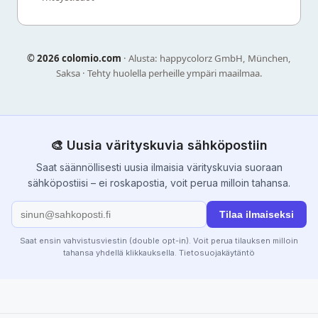
©
2026 colomio.com
· Alusta: happycolorz GmbH, München,
Saksa · Tehty huolella perheille ympäri maailmaa.
🎨 Uusia värityskuvia sähköpostiin
Saat säännöllisesti uusia ilmaisia värityskuvia suoraan
sähköpostiisi – ei roskapostia, voit perua milloin tahansa.
Tilaa ilmaiseksi
Saat ensin vahvistusviestin (double opt-in). Voit perua tilauksen milloin
tahansa yhdellä klikkauksella.
Tietosuojakäytäntö