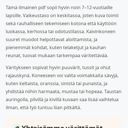
Tämä ilmainen pdf sopii hyvin noin 7–12-vuotiaille
lapsille. Vaikeustaso on keskitasoa, joten kuva toimii
sekä rauhalliseen tekemiseen kotona että käyttöön
luokassa, kerhossa tai odotustilassa. Kaivinkoneen
suuret muodot helpottavat aloittamista, ja
pienemmät kohdat, kuten telaketjut ja kauhan
reunat, tuovat mukaan tarkempaa väritettävää.
Väritykseen sopivat hyvin puuvärit, tussit ja ohut
rajauskynä. Koneeseen voi valita voimakkaita sävyjä,
kuten keltaista, oranssia, sinistä tai punaista, ja
yhdistää niihin harmaata, mustaa tai hopeaa. Taustan
auringolla, pilvillä ja kivillä kuvaan saa lisää vaihtelua
ilman, että työ tuntuu liian pitkältä.
Yhteisömme värittämät