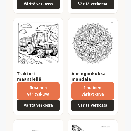
Väritä verkossa
Väritä verkossa
Traktori
Auringonkukka
maantiellä
mandala
Ilmainen
Ilmainen
värityskuva
värityskuva
Väritä verkossa
Väritä verkossa