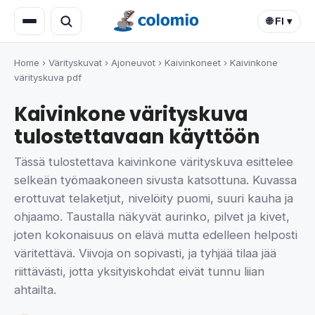
🌐 FI ▾
Home
›
Värityskuvat
›
Ajoneuvot
›
Kaivinkoneet
›
Kaivinkone
värityskuva pdf
Kaivinkone värityskuva
tulostettavaan käyttöön
Tässä tulostettava kaivinkone värityskuva esittelee
selkeän työmaakoneen sivusta katsottuna. Kuvassa
erottuvat telaketjut, nivelöity puomi, suuri kauha ja
ohjaamo. Taustalla näkyvät aurinko, pilvet ja kivet,
joten kokonaisuus on elävä mutta edelleen helposti
väritettävä. Viivoja on sopivasti, ja tyhjää tilaa jää
riittävästi, jotta yksityiskohdat eivät tunnu liian
ahtailta.