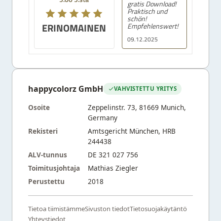
gratis Download!
Praktisch und
schön!
ERINOMAINEN
Empfehlenswert!
09.12.2025
happycolorz GmbH
VAHVISTETTU YRITYS
Osoite
Zeppelinstr. 73, 81669 Munich,
Germany
Rekisteri
Amtsgericht München, HRB
244438
ALV-tunnus
DE 321 027 756
Toimitusjohtaja
Mathias Ziegler
Perustettu
2018
Tietoa tiimistämme
Sivuston tiedot
Tietosuojakäytäntö
Yhteystiedot