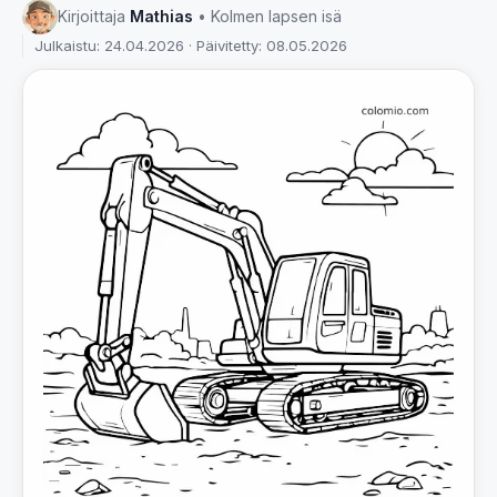
Kirjoittaja
Mathias
• Kolmen lapsen isä
Julkaistu: 24.04.2026 · Päivitetty: 08.05.2026