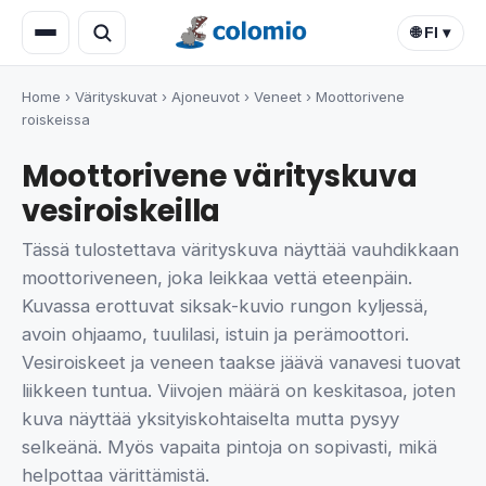
🌐 FI ▾
Home
›
Värityskuvat
›
Ajoneuvot
›
Veneet
›
Moottorivene
roiskeissa
Moottorivene värityskuva
vesiroiskeilla
Tässä tulostettava värityskuva näyttää vauhdikkaan
moottoriveneen, joka leikkaa vettä eteenpäin.
Kuvassa erottuvat siksak-kuvio rungon kyljessä,
avoin ohjaamo, tuulilasi, istuin ja perämoottori.
Vesiroiskeet ja veneen taakse jäävä vanavesi tuovat
liikkeen tuntua. Viivojen määrä on keskitasoa, joten
kuva näyttää yksityiskohtaiselta mutta pysyy
selkeänä. Myös vapaita pintoja on sopivasti, mikä
helpottaa värittämistä.