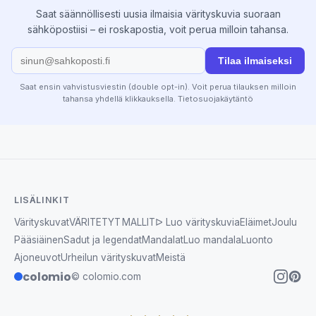
Saat säännöllisesti uusia ilmaisia värityskuvia suoraan
sähköpostiisi – ei roskapostia, voit perua milloin tahansa.
Tilaa ilmaiseksi
Saat ensin vahvistusviestin (double opt-in). Voit perua tilauksen milloin
tahansa yhdellä klikkauksella.
Tietosuojakäytäntö
LISÄLINKIT
Värityskuvat
VÄRITETYT MALLIT
ᐅ Luo värityskuvia
Eläimet
Joulu
Pääsiäinen
Sadut ja legendat
Mandalat
Luo mandala
Luonto
Ajoneuvot
Urheilun värityskuvat
Meistä
colomio
© colomio.com