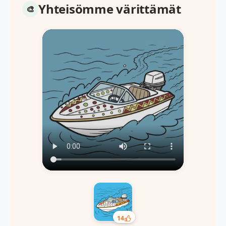
Yhteisömme värittämät
14