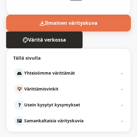
Ilmainen värityskuva
Väritä verkossa
Tällä sivulla
👥
Yhteisömme värittämät
›
💡
Värittämisvinkit
›
❓
Usein kysytyt kysymykset
›
🖼️
Samankaltaisia värityskuvia
›