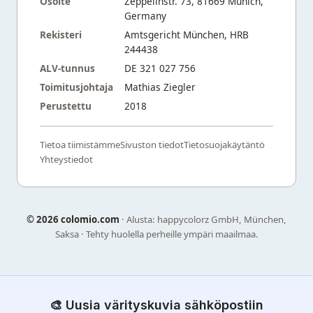
Osoite
Zeppelinstr. 73, 81669 Munich,
Germany
Rekisteri
Amtsgericht München, HRB
244438
ALV-tunnus
DE 321 027 756
Toimitusjohtaja
Mathias Ziegler
Perustettu
2018
Tietoa tiimistämme
Sivuston tiedot
Tietosuojakäytäntö
Yhteystiedot
©
2026 colomio.com
· Alusta: happycolorz GmbH, München,
Saksa · Tehty huolella perheille ympäri maailmaa.
🎨 Uusia värityskuvia sähköpostiin