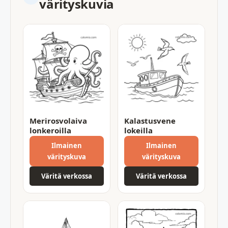
värityskuvia
Merirosvolaiva
Kalastusvene
lonkeroilla
lokeilla
Ilmainen
Ilmainen
värityskuva
värityskuva
Väritä verkossa
Väritä verkossa