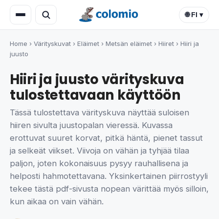
🌐 FI ▾
Home
›
Värityskuvat
›
Eläimet
›
Metsän eläimet
›
Hiiret
›
Hiiri ja
juusto
Hiiri ja juusto värityskuva
tulostettavaan käyttöön
Tässä tulostettava värityskuva näyttää suloisen
hiiren sivulta juustopalan vieressä. Kuvassa
erottuvat suuret korvat, pitkä häntä, pienet tassut
ja selkeät viikset. Viivoja on vähän ja tyhjää tilaa
paljon, joten kokonaisuus pysyy rauhallisena ja
helposti hahmotettavana. Yksinkertainen piirrostyyli
tekee tästä pdf-sivusta nopean värittää myös silloin,
kun aikaa on vain vähän.