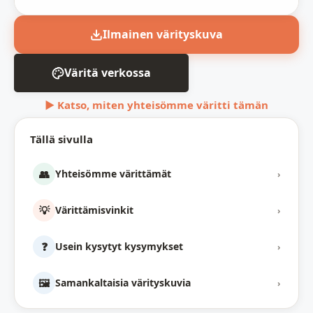
Ilmainen värityskuva
Väritä verkossa
▶ Katso, miten yhteisömme väritti tämän
Tällä sivulla
👥
Yhteisömme värittämät
›
💡
Värittämisvinkit
›
❓
Usein kysytyt kysymykset
›
🖼️
Samankaltaisia värityskuvia
›