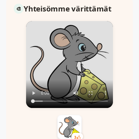
Yhteisömme värittämät
3