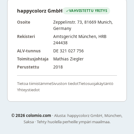
happycolorz GmbH
VAHVISTETTU YRITYS
Osoite
Zeppelinstr. 73, 81669 Munich,
Germany
Rekisteri
Amtsgericht München, HRB
244438
ALV-tunnus
DE 321 027 756
Toimitusjohtaja
Mathias Ziegler
Perustettu
2018
Tietoa tiimistämme
Sivuston tiedot
Tietosuojakäytäntö
Yhteystiedot
©
2026 colomio.com
· Alusta: happycolorz GmbH, München,
Saksa · Tehty huolella perheille ympäri maailmaa.