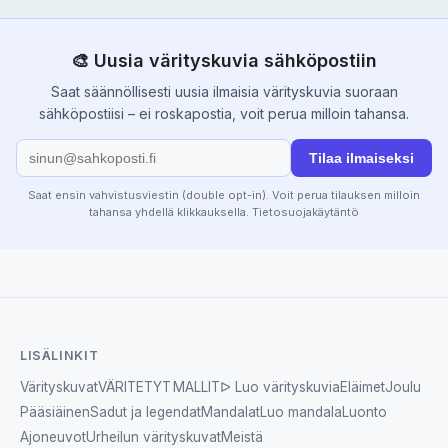
🎨 Uusia värityskuvia sähköpostiin
Saat säännöllisesti uusia ilmaisia värityskuvia suoraan
sähköpostiisi – ei roskapostia, voit perua milloin tahansa.
Tilaa ilmaiseksi
Saat ensin vahvistusviestin (double opt-in). Voit perua tilauksen milloin
tahansa yhdellä klikkauksella.
Tietosuojakäytäntö
LISÄLINKIT
Värityskuvat
VÄRITETYT MALLIT
ᐅ Luo värityskuvia
Eläimet
Joulu
Pääsiäinen
Sadut ja legendat
Mandalat
Luo mandala
Luonto
Ajoneuvot
Urheilun värityskuvat
Meistä