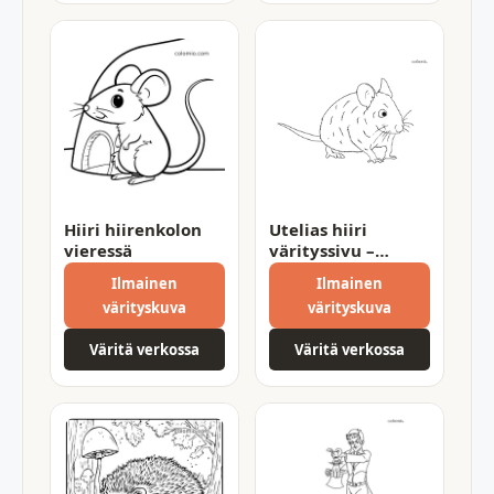
Hiiri hiirenkolon
Utelias hiiri
vieressä
värityssivu –
hauska ja kaunis
Ilmainen
Ilmainen
tulostettava
värityskuva
värityskuva
Väritä verkossa
Väritä verkossa