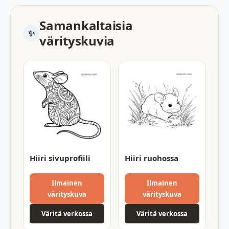
Samankaltaisia
värityskuvia
Hiiri sivuprofiili
Hiiri ruohossa
Ilmainen
Ilmainen
värityskuva
värityskuva
Väritä verkossa
Väritä verkossa