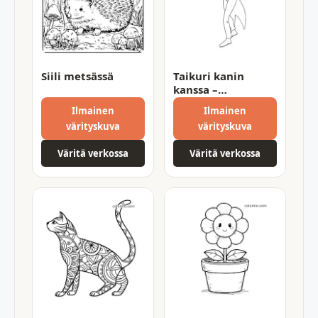
Siili metsässä
Taikuri kanin
kanssa –
tulostettava
Ilmainen
Ilmainen
värityssivu
värityskuva
värityskuva
Väritä verkossa
Väritä verkossa