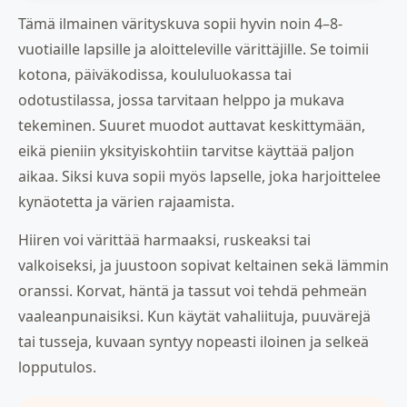
Tämä ilmainen värityskuva sopii hyvin noin 4–8-
vuotiaille lapsille ja aloitteleville värittäjille. Se toimii
kotona, päiväkodissa, koululuokassa tai
odotustilassa, jossa tarvitaan helppo ja mukava
tekeminen. Suuret muodot auttavat keskittymään,
eikä pieniin yksityiskohtiin tarvitse käyttää paljon
aikaa. Siksi kuva sopii myös lapselle, joka harjoittelee
kynäotetta ja värien rajaamista.
Hiiren voi värittää harmaaksi, ruskeaksi tai
valkoiseksi, ja juustoon sopivat keltainen sekä lämmin
oranssi. Korvat, häntä ja tassut voi tehdä pehmeän
vaaleanpunaisiksi. Kun käytät vahaliituja, puuvärejä
tai tusseja, kuvaan syntyy nopeasti iloinen ja selkeä
lopputulos.