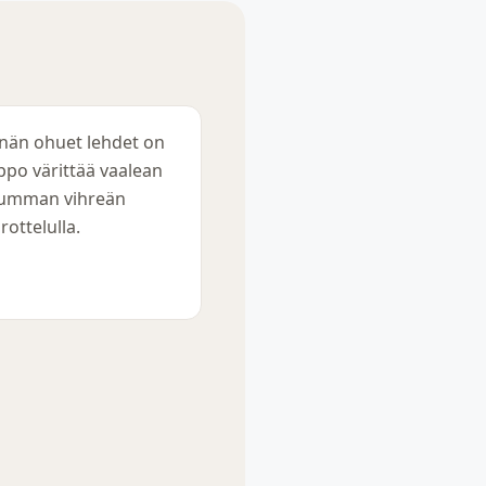
nän ohuet lehdet on
ppo värittää vaalean
tumman vihreän
rottelulla.