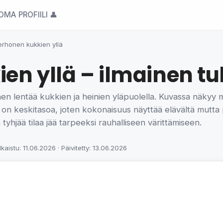
OMA PROFIILI 👤
erhonen kukkien yllä
en yllä – ilmainen tu
en lentää kukkien ja heinien yläpuolella. Kuvassa näkyy
rä on keskitasoa, joten kokonaisuus näyttää elävältä mutta p
a tyhjää tilaa jää tarpeeksi rauhalliseen värittämiseen.
lkaistu: 11.06.2026 · Päivitetty: 13.06.2026