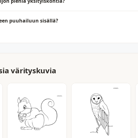
jon pieniä yksityiskohtia?
een puuhailuun sisällä?
ia värityskuvia