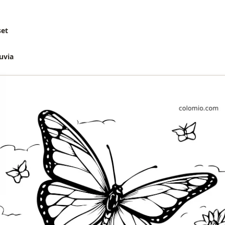
set
uvia