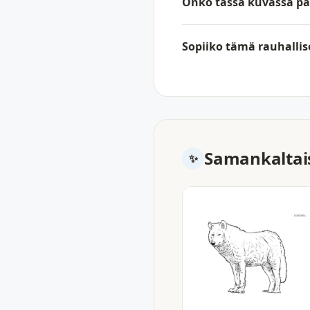
Onko tässä kuvassa pal
Sopiiko tämä rauhallis
Samankaltais