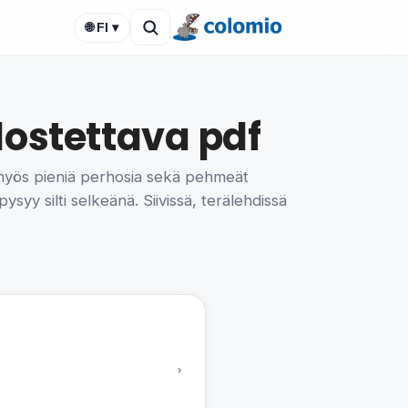
🌐 FI ▾
lostettava pdf
 myös pieniä perhosia sekä pehmeät
ysyy silti selkeänä. Siivissä, terälehdissä
›