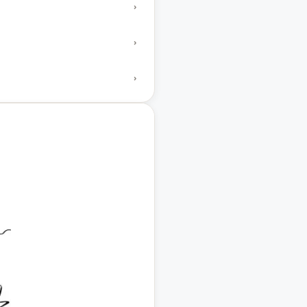
›
›
›