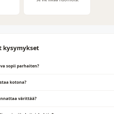
yt kysymykset
va sopii parhaiten?
staa kotona?
annattaa värittää?