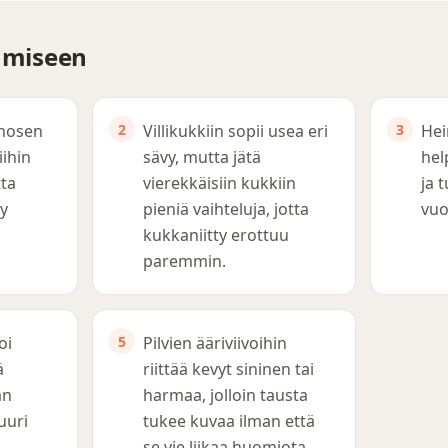
tämiseen
rhosen
Villikukkiin sopii usea eri
Hei
iihin
sävy, mutta jätä
hel
tta
vierekkäisiin kukkiin
ja 
y
pieniä vaihteluja, jotta
vuo
kukkaniitty erottuu
paremmin.
oi
Pilvien ääriviivoihin
ä
riittää kevyt sininen tai
an
harmaa, jolloin tausta
uuri
tukee kuvaa ilman että
se vie liikaa huomiota.