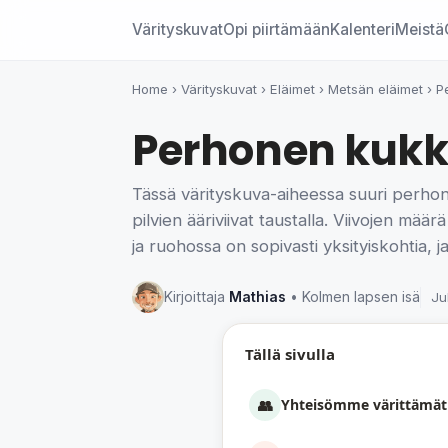
Värityskuvat
Opi piirtämään
Kalenteri
Meistä
Home
›
Värityskuvat
›
Eläimet
›
Metsän eläimet
›
P
Perhonen kukki
Tässä värityskuva-aiheessa suuri perhon
pilvien ääriviivat taustalla. Viivojen mää
ja ruohossa on sopivasti yksityiskohtia, j
Kirjoittaja
Mathias
• Kolmen lapsen isä
Ju
Tällä sivulla
👥
Yhteisömme värittämät