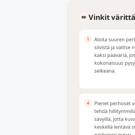
Vinkit värit
Aloita suuren pe
siivistä ja valitse n
kaksi pääväriä, jo
kokonaisuus pysy
selkeänä.
Pienet perhoset v
tehdä hillitymmill
sävyillä, jotta kuv
keskellä lentävä s
perhonen pysyy