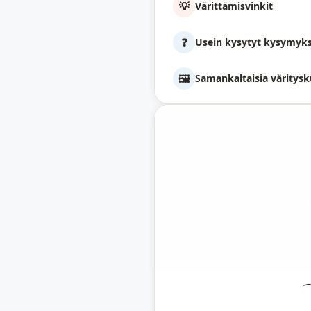
💡
Värittämisvinkit
❓
Usein kysytyt kysymyk
🖼️
Samankaltaisia väritysk