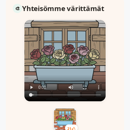
Yhteisömme värittämät
21