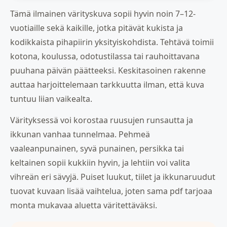
Tämä ilmainen värityskuva sopii hyvin noin 7–12-
vuotiaille sekä kaikille, jotka pitävät kukista ja
kodikkaista pihapiirin yksityiskohdista. Tehtävä toimii
kotona, koulussa, odotustilassa tai rauhoittavana
puuhana päivän päätteeksi. Keskitasoinen rakenne
auttaa harjoittelemaan tarkkuutta ilman, että kuva
tuntuu liian vaikealta.
Värityksessä voi korostaa ruusujen runsautta ja
ikkunan vanhaa tunnelmaa. Pehmeä
vaaleanpunainen, syvä punainen, persikka tai
keltainen sopii kukkiin hyvin, ja lehtiin voi valita
vihreän eri sävyjä. Puiset luukut, tiilet ja ikkunaruudut
tuovat kuvaan lisää vaihtelua, joten sama pdf tarjoaa
monta mukavaa aluetta väritettäväksi.