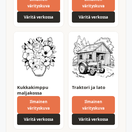
värityskuva
värityskuva
Väritä verkossa
Väritä verkossa
Kukkakimppu
Traktori ja lato
maljakossa
Ilmainen
Ilmainen
värityskuva
värityskuva
Väritä verkossa
Väritä verkossa