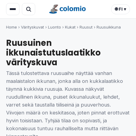
🌐 FI ▾
Home
›
Värityskuvat
›
Luonto
›
Kukat
›
Ruusut
›
Ruusuikkuna
Ruusuinen
ikkunaistutuslaatikko
värityskuva
Tässä tulostettava ruusuaihe näyttää vanhan
maalaistalon ikkunan, jonka alla on kukkalaatikko
täynnä kukkivia ruusuja. Kuvassa näkyvät
ruudullinen ikkuna, puiset ikkunaluukut, lehdet,
varret sekä taustalla tiiliseinä ja puuverhous.
Viivojen määrä on keskitasoa, joten pinnat erottuvat
hyvin toisistaan. Tyhjää tilaa on sopivasti, ja
kokonaisuus tuntuu rauhalliselta mutta riittävän