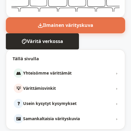
Ilmainen värityskuva
Väritä verkossa
Tällä sivulla
👥
Yhteisömme värittämät
›
💡
Värittämisvinkit
›
❓
Usein kysytyt kysymykset
›
🖼️
Samankaltaisia värityskuvia
›