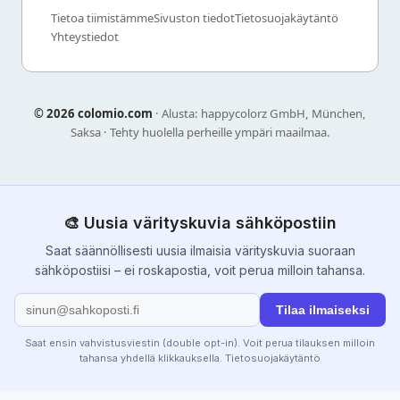
Tietoa tiimistämme
Sivuston tiedot
Tietosuojakäytäntö
Yhteystiedot
©
2026 colomio.com
· Alusta: happycolorz GmbH, München,
Saksa · Tehty huolella perheille ympäri maailmaa.
🎨 Uusia värityskuvia sähköpostiin
Saat säännöllisesti uusia ilmaisia värityskuvia suoraan
sähköpostiisi – ei roskapostia, voit perua milloin tahansa.
Tilaa ilmaiseksi
Saat ensin vahvistusviestin (double opt-in). Voit perua tilauksen milloin
tahansa yhdellä klikkauksella.
Tietosuojakäytäntö