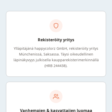
Rekisteröity yritys
Ylläpitäjänä happycolorz GmbH, rekisteröity yritys
Münchenissä, Saksassa. Täysi oikeudellinen
läpinäkyvyys julkisella kaupparekisterimerkinnällä
(HRB 244438).
Vanhempien & kasvattajien luomaa