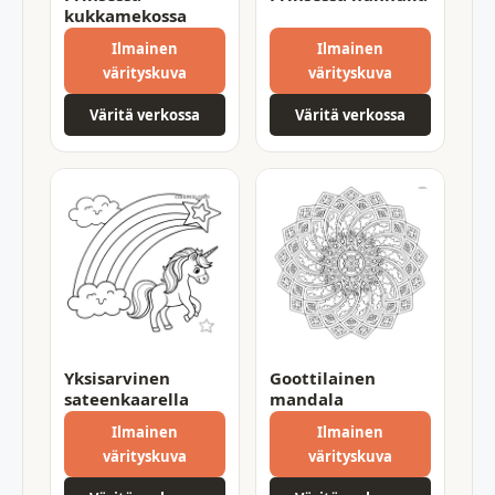
kukkamekossa
Ilmainen
Ilmainen
värityskuva
värityskuva
Väritä verkossa
Väritä verkossa
Yksisarvinen
Goottilainen
sateenkaarella
mandala
Ilmainen
Ilmainen
värityskuva
värityskuva