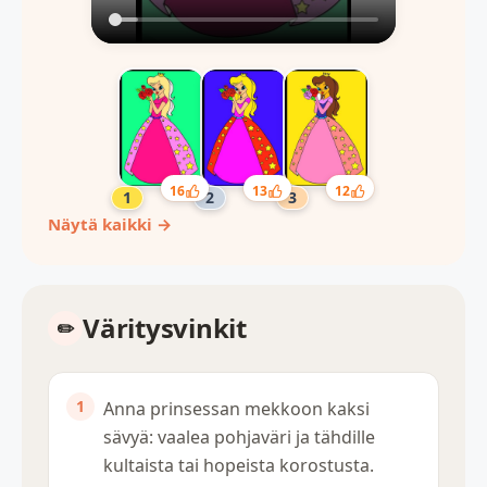
16
13
12
Näytä kaikki →
Väritysvinkit
Anna prinsessan mekkoon kaksi
sävyä: vaalea pohjaväri ja tähdille
kultaista tai hopeista korostusta.