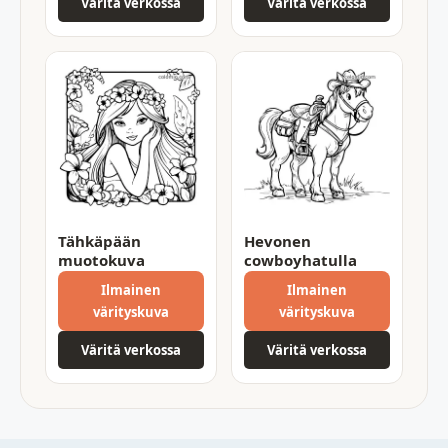
Väritä verkossa
Väritä verkossa
Tähkäpään
Hevonen
muotokuva
cowboyhatulla
Ilmainen
Ilmainen
värityskuva
värityskuva
Väritä verkossa
Väritä verkossa