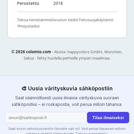
Perustettu
2018
Tietoa tiimistämme
Sivuston tiedot
Tietosuojakäytäntö
Yhteystiedot
©
2026 colomio.com
· Alusta: happycolorz GmbH, München,
Saksa · Tehty huolella perheille ympäri maailmaa.
🎨 Uusia värityskuvia sähköpostiin
Saat säännöllisesti uusia ilmaisia värityskuvia suoraan
sähköpostiisi – ei roskapostia, voit perua milloin tahansa.
Tilaa ilmaiseksi
Saat ensin vahvistusviestin (double opt-in). Voit perua tilauksen milloin
tahansa yhdellä klikkauksella.
Tietosuojakäytäntö