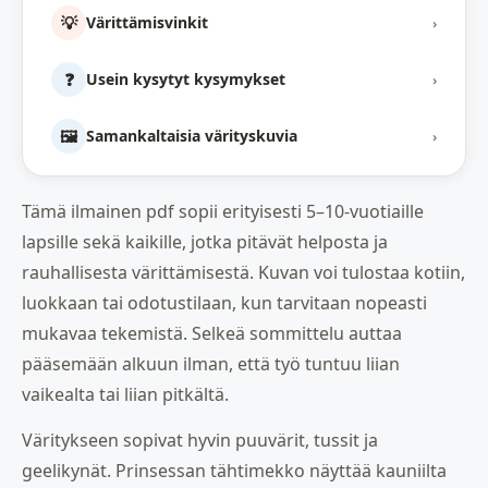
💡
Värittämisvinkit
›
❓
Usein kysytyt kysymykset
›
🖼️
Samankaltaisia värityskuvia
›
Tämä ilmainen pdf sopii erityisesti 5–10-vuotiaille
lapsille sekä kaikille, jotka pitävät helposta ja
rauhallisesta värittämisestä. Kuvan voi tulostaa kotiin,
luokkaan tai odotustilaan, kun tarvitaan nopeasti
mukavaa tekemistä. Selkeä sommittelu auttaa
pääsemään alkuun ilman, että työ tuntuu liian
vaikealta tai liian pitkältä.
Väritykseen sopivat hyvin puuvärit, tussit ja
geelikynät. Prinsessan tähtimekko näyttää kauniilta