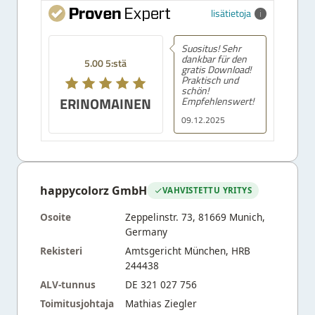
lisätietoja
Suositus! Sehr
dankbar für den
5.00 5:stä
gratis Download!
Praktisch und
schön!
ERINOMAINEN
Empfehlenswert!
09.12.2025
happycolorz GmbH
VAHVISTETTU YRITYS
Osoite
Zeppelinstr. 73, 81669 Munich,
Germany
Rekisteri
Amtsgericht München, HRB
244438
ALV-tunnus
DE 321 027 756
Toimitusjohtaja
Mathias Ziegler