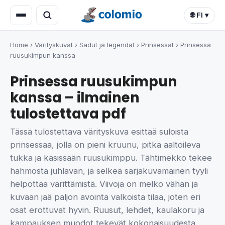
🌐 FI ▾
Home
›
Värityskuvat
›
Sadut ja legendat
›
Prinsessat
›
Prinsessa
ruusukimpun kanssa
Prinsessa ruusukimpun
kanssa – ilmainen
tulostettava pdf
Tässä tulostettava värityskuva esittää suloista
prinsessaa, jolla on pieni kruunu, pitkä aaltoileva
tukka ja käsissään ruusukimppu. Tähtimekko tekee
hahmosta juhlavan, ja selkeä sarjakuvamainen tyyli
helpottaa värittämistä. Viivoja on melko vähän ja
kuvaan jää paljon avointa valkoista tilaa, joten eri
osat erottuvat hyvin. Ruusut, lehdet, kaulakoru ja
kampauksen muodot tekevät kokonaisuudesta