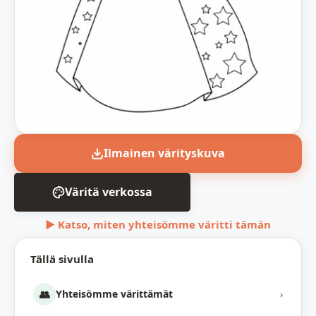
Ilmainen värityskuva
Väritä verkossa
▶ Katso, miten yhteisömme väritti tämän
Tällä sivulla
👥
Yhteisömme värittämät
›