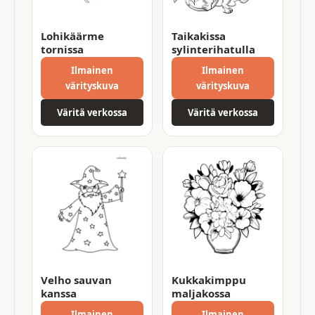
Lohikäärme
Taikakissa
tornissa
sylinterihatulla
Ilmainen
Ilmainen
värityskuva
värityskuva
Väritä verkossa
Väritä verkossa
Velho sauvan
Kukkakimppu
kanssa
maljakossa
Ilmainen
Ilmainen