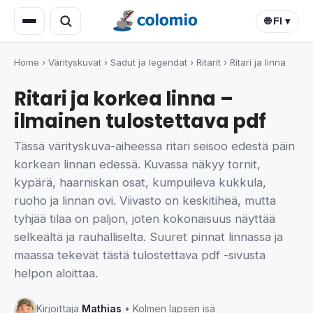
🌐 FI ▾
Home
›
Värityskuvat
›
Sadut ja legendat
›
Ritarit
›
Ritari ja linna
Ritari ja korkea linna –
ilmainen tulostettava pdf
Tässä värityskuva-aiheessa ritari seisoo edestä päin
korkean linnan edessä. Kuvassa näkyy tornit,
kypärä, haarniskan osat, kumpuileva kukkula,
ruoho ja linnan ovi. Viivasto on keskitiheä, mutta
tyhjää tilaa on paljon, joten kokonaisuus näyttää
selkeältä ja rauhalliselta. Suuret pinnat linnassa ja
maassa tekevät tästä tulostettava pdf -sivusta
helpon aloittaa.
Kirjoittaja
Mathias
• Kolmen lapsen isä