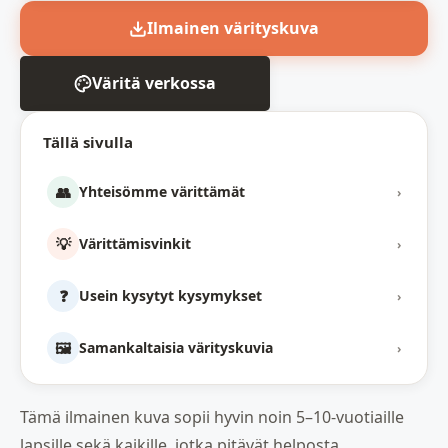
Ilmainen värityskuva
Väritä verkossa
Tällä sivulla
👥
Yhteisömme värittämät
›
💡
Värittämisvinkit
›
❓
Usein kysytyt kysymykset
›
🖼️
Samankaltaisia värityskuvia
›
Tämä ilmainen kuva sopii hyvin noin 5–10-vuotiaille
lapsille sekä kaikille, jotka pitävät helposta