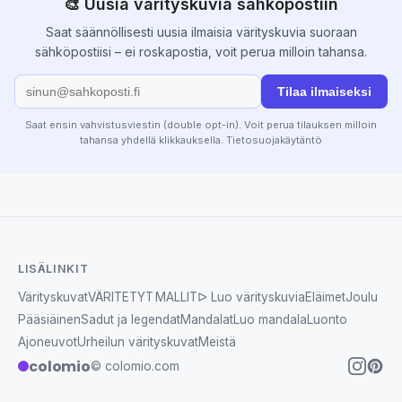
🎨 Uusia värityskuvia sähköpostiin
Saat säännöllisesti uusia ilmaisia värityskuvia suoraan
sähköpostiisi – ei roskapostia, voit perua milloin tahansa.
Tilaa ilmaiseksi
Saat ensin vahvistusviestin (double opt-in). Voit perua tilauksen milloin
tahansa yhdellä klikkauksella.
Tietosuojakäytäntö
LISÄLINKIT
Värityskuvat
VÄRITETYT MALLIT
ᐅ Luo värityskuvia
Eläimet
Joulu
Pääsiäinen
Sadut ja legendat
Mandalat
Luo mandala
Luonto
Ajoneuvot
Urheilun värityskuvat
Meistä
colomio
© colomio.com