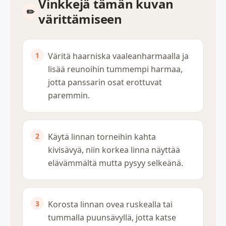
Vinkkejä tämän kuvan
värittämiseen
Väritä haarniska vaaleanharmaalla ja
lisää reunoihin tummempi harmaa,
jotta panssarin osat erottuvat
paremmin.
Käytä linnan torneihin kahta
kivisävyä, niin korkea linna näyttää
elävämmältä mutta pysyy selkeänä.
Korosta linnan ovea ruskealla tai
tummalla puunsävyllä, jotta katse