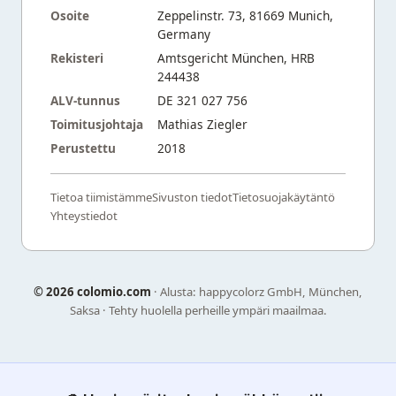
Osoite
Zeppelinstr. 73, 81669 Munich,
Germany
Rekisteri
Amtsgericht München, HRB
244438
ALV-tunnus
DE 321 027 756
Toimitusjohtaja
Mathias Ziegler
Perustettu
2018
Tietoa tiimistämme
Sivuston tiedot
Tietosuojakäytäntö
Yhteystiedot
©
2026 colomio.com
· Alusta: happycolorz GmbH, München,
Saksa · Tehty huolella perheille ympäri maailmaa.