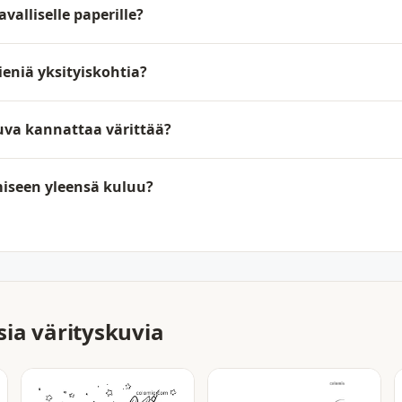
valliselle paperille?
eniä yksityiskohtia?
kuva kannattaa värittää?
iseen yleensä kuluu?
ia värityskuvia