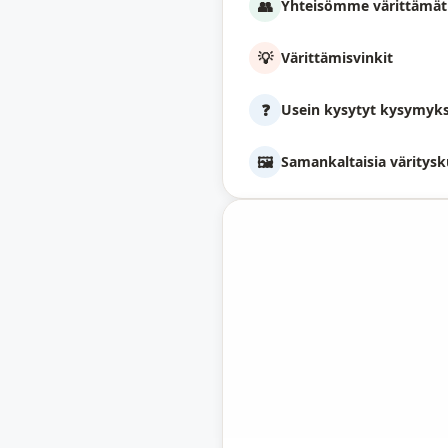
👥
Yhteisömme värittämät
💡
Värittämisvinkit
❓
Usein kysytyt kysymyk
🖼️
Samankaltaisia väritysk