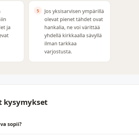
n
Jos yksisarvisen ympärillä
iin
olevat pienet tähdet ovat
et ja
hankalia, ne voi värittää
evat
yhdellä kirkkaalla sävyllä
ilman tarkkaa
varjostusta.
yt kysymykset
va sopii?