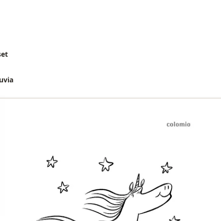
set
uvia