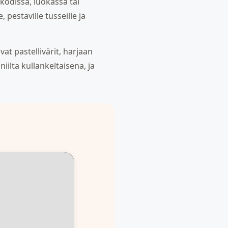
äkodissa, luokassa tai
 pestäville tusseille ja
t pastellivärit, harjaan
iilta kullankeltaisena, ja