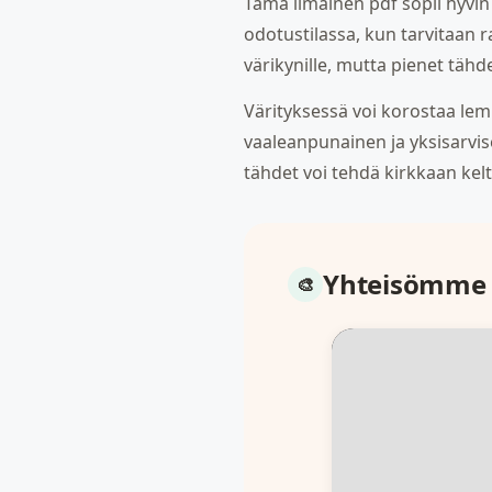
Tämä ilmainen pdf sopii hyvin 
odotustilassa, kun tarvitaan ra
värikynille, mutta pienet täh
Värityksessä voi korostaa lem
vaaleanpunainen ja yksisarvise
tähdet voi tehdä kirkkaan kelta
Yhteisömme 