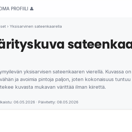
OMA PROFIILI 👤
iset
›
Yksisarvinen sateenkaarella
ärityskuva sateenkaar
ymyilevän yksisarvisen sateenkaaren vierellä. Kuvassa on h
o vähän ja avoimia pintoja paljon, joten kokonaisuus tuntuu
 tekee kuvasta mukavan värittää ilman kiirettä.
lkaistu: 06.05.2026 · Päivitetty: 08.05.2026