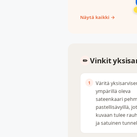
Näytä kaikki →
Vinkit yksis
Väritä yksisarvise
ympärillä oleva
sateenkaari pehm
pastellisävyillä, jo
kuvaan tulee rauh
ja satuinen tunne