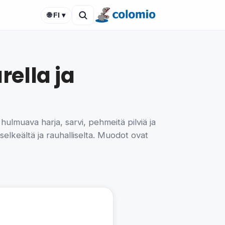
🌐 FI ▾
ella ja
ulmuava harja, sarvi, pehmeitä pilviä ja
 selkeältä ja rauhalliselta. Muodot ovat