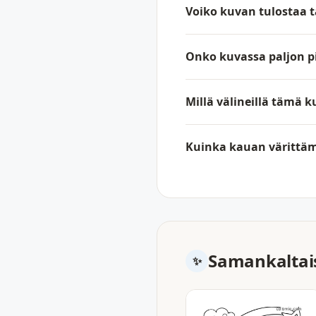
Voiko kuvan tulostaa ta
Onko kuvassa paljon pi
Millä välineillä tämä 
Kuinka kauan värittäm
Samankaltais