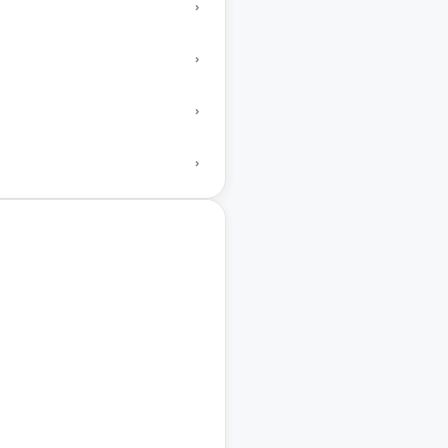
›
›
›
›