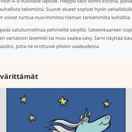
noin 4–8-vuotiaille lapsille. Helppo taso toimii kotona, päiv
uhallista tekemistä. Suuret alueet sopivat hyvin vahaliiduille,
det voivat tuntua nuorimmista hieman tarkemmilta kohdilta.
peää satutunnelmaa pehmeillä sävyillä. Sateenkaareen sopiva
n vartaloon laventeli tai muu vaalea sävy. Sarvi näyttää kaun
isiksi, jotta ne erottuvat pilvien vaaleudesta.
värittämät