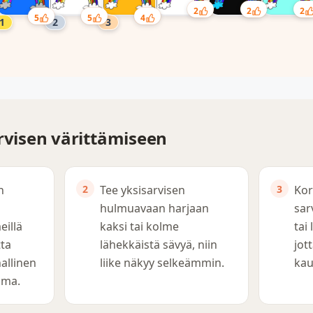
2
2
2
5
5
4
arvisen värittämiseen
n
Tee yksisarvisen
Kor
hulmuavaan harjaan
sar
eillä
kaksi tai kolme
tai
tta
lähekkäistä sävyä, niin
jot
allinen
liike näkyy selkeämmin.
kau
lma.