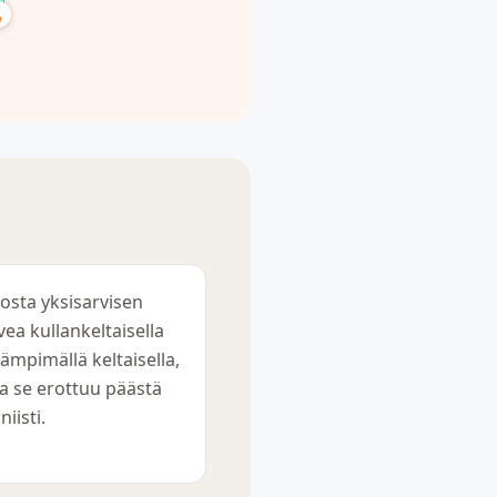
osta yksisarvisen
vea kullankeltaisella
 lämpimällä keltaisella,
ta se erottuu päästä
niisti.