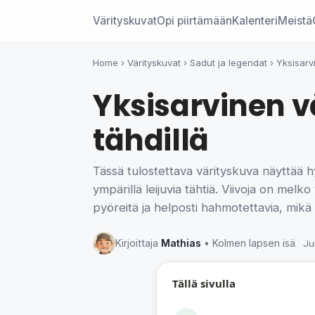
Värityskuvat
Opi piirtämään
Kalenteri
Meistä
Home
›
Värityskuvat
›
Sadut ja legendat
›
Yksisarv
Yksisarvinen v
tähdillä
Tässä tulostettava värityskuva näyttää h
ympärillä leijuvia tähtiä. Viivoja on melk
pyöreitä ja helposti hahmotettavia, mikä
Kirjoittaja
Mathias
• Kolmen lapsen isä
Ju
Tällä sivulla