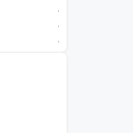
›
›
›