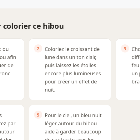
 colorier ce hibou
t du
Coloriez le croissant de
Cho
ou afin
lune dans un ton clair,
dif
uer de
puis laissez les étoiles
feu
ronc.
encore plus lumineuses
un 
pour créer un effet de
bra
nuit.
s
Pour le ciel, un bleu nuit
ez par
léger autour du hibou
 autour
aide à garder beaucoup
et des
de contraste avec les