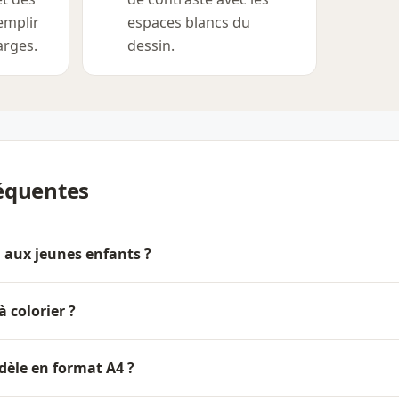
emplir
espaces blancs du
arges.
dessin.
équentes
l aux jeunes enfants ?
 à colorier ?
dèle en format A4 ?