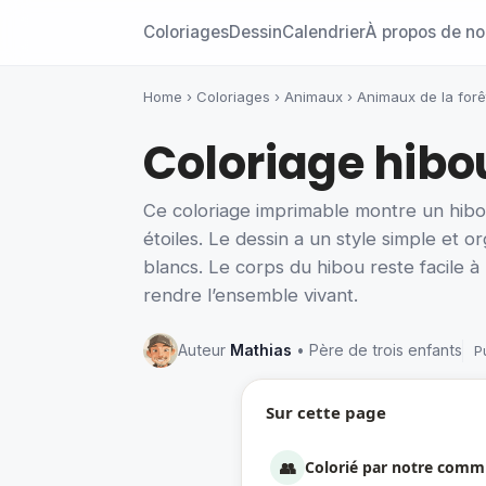
Coloriages
Dessin
Calendrier
À propos de n
Home
›
Coloriages
›
Animaux
›
Animaux de la forê
Coloriage hibo
Ce coloriage imprimable montre un hibou
étoiles. Le dessin a un style simple et
blancs. Le corps du hibou reste facile à 
rendre l’ensemble vivant.
Auteur
Mathias
• Père de trois enfants
P
Sur cette page
👥
Colorié par notre com