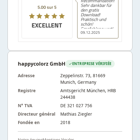
Recommandation!
Sehr dankbar für
5.00 sur 5
den gratis
Download!
Praktisch und
EXCELLENT
schön!
Empfehlenswert!
09.12.2025
happycolorz GmbH
ENTREPRISE VÉRIFIÉE
Adresse
Zeppelinstr. 73, 81669
Munich, Germany
Registre
Amtsgericht München, HRB
244438
N° TVA
DE 321 027 756
Directeur général
Mathias Ziegler
Fondée en
2018
Notre équipe
Mentions légales