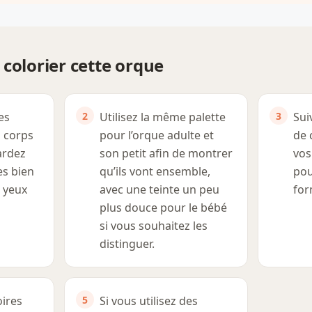
colorier cette orque
es
Utilisez la même palette
Sui
 corps
pour l’orque adulte et
de 
ardez
son petit afin de montrer
vos
es bien
qu’ils vont ensemble,
pou
 yeux
avec une teinte un peu
for
plus douce pour le bébé
si vous souhaitez les
distinguer.
oires
Si vous utilisez des