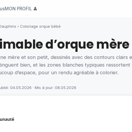
ous
MON PROFIL 👤
Dauphins
›
Coloriage orque bébé
imable d’orque mère 
 mère et son petit, dessinés avec des contours clairs et
istinguent bien, et les zones blanches typiques ressorten
ucoup d’espace, pour un rendu agréable à colorier.
ublié: 04.05.2026 · Mis à jour: 08.05.2026
munauté