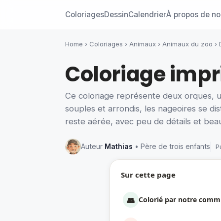
Coloriages
Dessin
Calendrier
À propos de n
Home
›
Coloriages
›
Animaux
›
Animaux du zoo
›
Coloriage impr
Ce coloriage représente deux orques, une
souples et arrondis, les nageoires se d
reste aérée, avec peu de détails et bea
Auteur
Mathias
• Père de trois enfants
P
Sur cette page
👥
Colorié par notre com