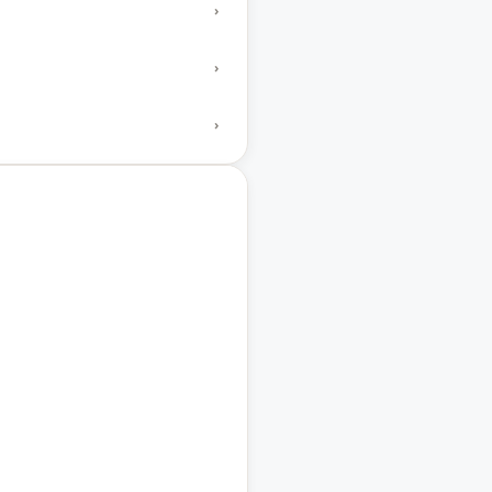
›
›
›