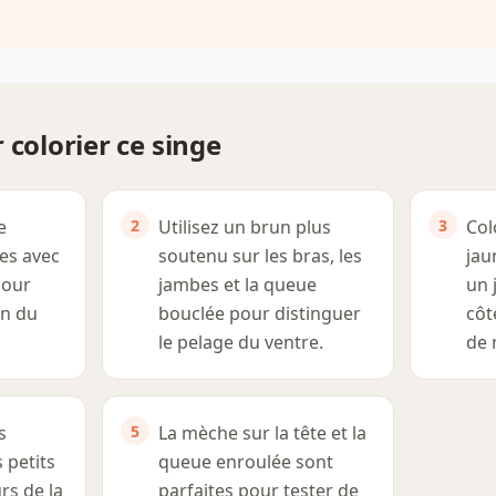
 colorier ce singe
e
Utilisez un brun plus
Col
les avec
soutenu sur les bras, les
jau
pour
jambes et la queue
un 
on du
bouclée pour distinguer
côt
le pelage du ventre.
de r
s
La mèche sur la tête et la
s petits
queue enroulée sont
rs de la
parfaites pour tester de