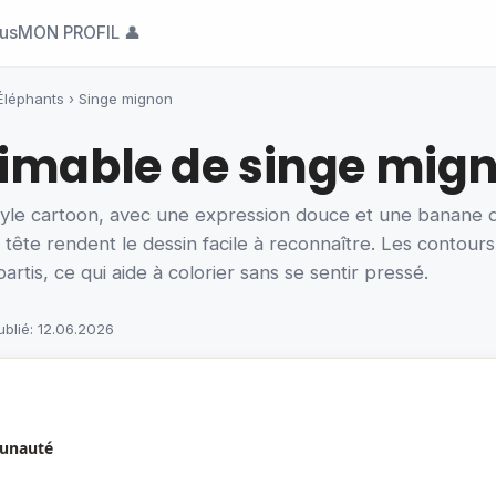
ous
MON PROFIL 👤
Éléphants
›
Singe mignon
imable de singe mig
style cartoon, avec une expression douce et une banane 
a tête rendent le dessin facile à reconnaître. Les contou
rtis, ce qui aide à colorier sans se sentir pressé.
ublié: 12.06.2026
munauté