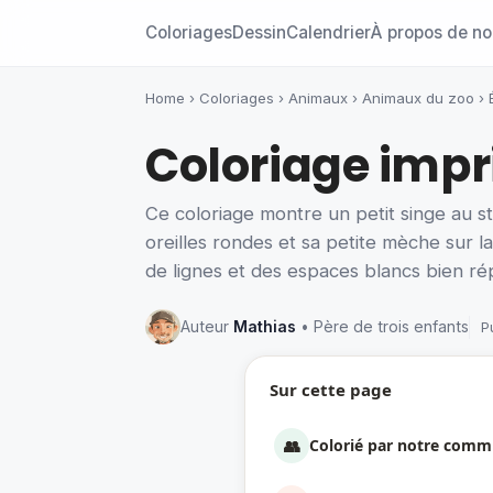
Coloriages
Dessin
Calendrier
À propos de n
Home
›
Coloriages
›
Animaux
›
Animaux du zoo
›
Coloriage impr
Ce coloriage montre un petit singe au 
oreilles rondes et sa petite mèche sur l
de lignes et des espaces blancs bien répa
Auteur
Mathias
• Père de trois enfants
P
Sur cette page
👥
Colorié par notre com