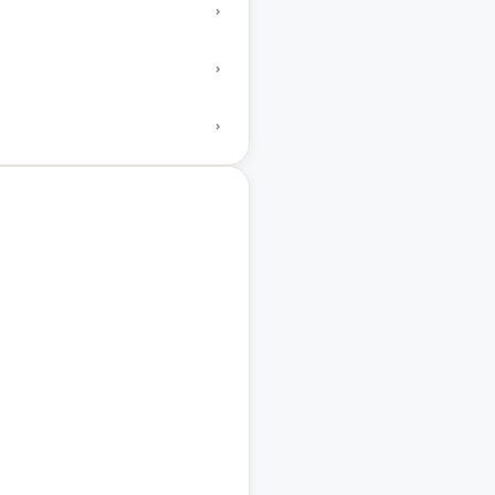
›
›
›