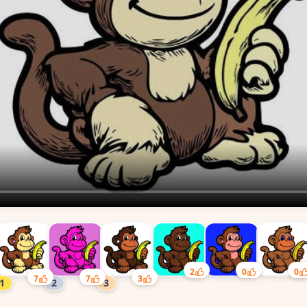
2
0
0
7
7
3