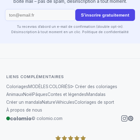
boîte mail – pas de spam, désinscription à tout moment.
S’inscrire gratuitement
Tu recevras d’abord un e-mail de confirmation (double opt-in).
Désinscription à tout moment en un clic.
Politique de confidentialité
LIENS COMPLÉMENTAIRES
Coloriages
MODÈLES COLORIÉS
ᐅ Créer des coloriages
Animaux
Noël
Pâques
Contes et légendes
Mandalas
Créer un mandala
Nature
Véhicules
Coloriages de sport
À propos de nous
colomio
© colomio.com