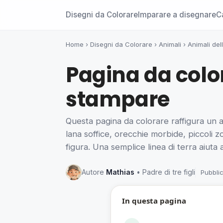
Disegni da Colorare
Imparare a disegnare
C
Home
›
Disegni da Colorare
›
Animali
›
Animali dell
Pagina da colo
stampare
Questa pagina da colorare raffigura un a
lana soffice, orecchie morbide, piccoli z
figura. Una semplice linea di terra aiuta 
Autore
Mathias
• Padre di tre figli
Pubbli
In questa pagina