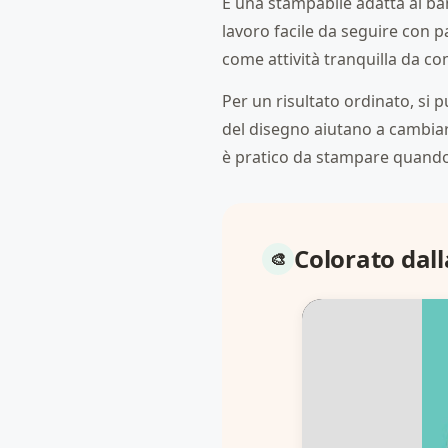
È una stampabile adatta ai bam
lavoro facile da seguire con pa
come attività tranquilla da co
Per un risultato ordinato, si p
del disegno aiutano a cambiare
è pratico da stampare quando
Colorato dal