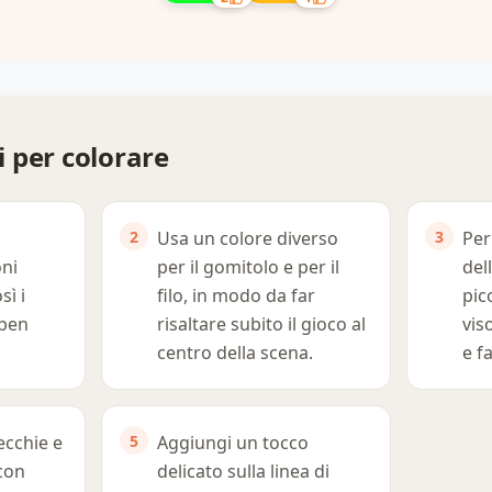
 per colorare
Usa un colore diverso
Per
oni
per il gomitolo e per il
del
sì i
filo, in modo da far
pic
 ben
risaltare subito il gioco al
vis
centro della scena.
e f
ecchie e
Aggiungi un tocco
 con
delicato sulla linea di