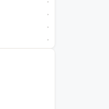
›
›
›
›