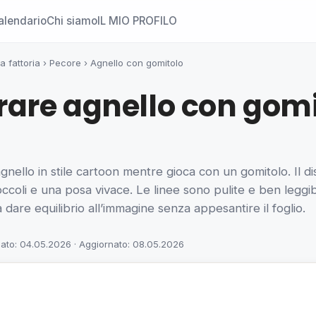
alendario
Chi siamo
IL MIO PROFILO
a fattoria
›
Pecore
›
Agnello con gomitolo
rare agnello con gomi
gnello in stile cartoon mentre gioca con un gomitolo. Il d
occoli e una posa vivace. Le linee sono pulite e ben leggibi
a dare equilibrio all’immagine senza appesantire il foglio.
cato: 04.05.2026 · Aggiornato: 08.05.2026