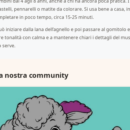
bini dai 4 agli 8 anni, anche a chi ha ancora poca pratica. 
stelli, pennarelli o matite da colorare. Si usa bene a casa, in 
mpletare in poco tempo, circa 15-25 minuti.
uò iniziare dalla lana dell’agnello e poi passare al gomitolo e
 tonalità con calma e a mantenere chiari i dettagli del muso
 serve.
la nostra community