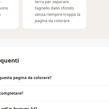
e
terra per separare
 sono
l’agnello dallo sfondo
a
senza riempire troppo la
pagina da colorare.
quenti
 questa pagina da colorare?
a completare?
 pdf in formato A4?