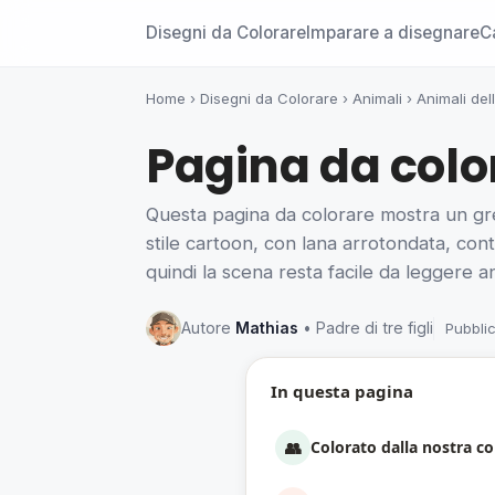
Disegni da Colorare
Imparare a disegnare
C
Home
›
Disegni da Colorare
›
Animali
›
Animali dell
Pagina da color
Questa pagina da colorare mostra un gre
stile cartoon, con lana arrotondata, conto
quindi la scena resta facile da leggere 
Autore
Mathias
• Padre di tre figli
Pubbli
In questa pagina
👥
Colorato dalla nostra 