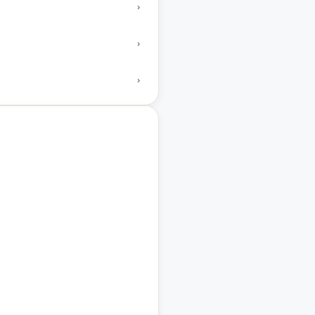
›
›
›