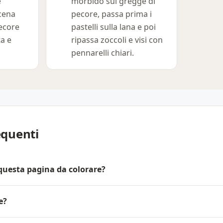
e
morbido sul gregge di
scena
pecore, passa prima i
pecore
pastelli sulla lana e poi
ta e
ripassa zoccoli e visi con
pennarelli chiari.
quenti
 questa pagina da colorare?
e?