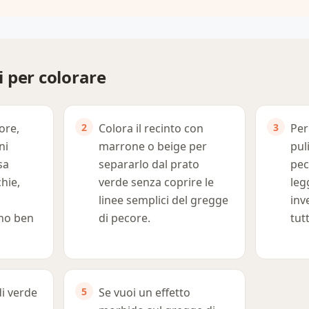
 per colorare
ore,
Colora il recinto con
Per
ni
marrone o beige per
pul
sa
separarlo dal prato
pec
hie,
verde senza coprire le
leg
linee semplici del gregge
inv
ano ben
di pecore.
tut
di verde
Se vuoi un effetto