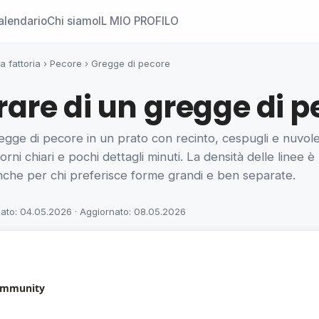
alendario
Chi siamo
IL MIO PROFILO
a fattoria
›
Pecore
›
Gregge di pecore
are di un gregge di p
gge di pecore in un prato con recinto, cespugli e nuvole 
rni chiari e pochi dettagli minuti. La densità delle linee è
anche per chi preferisce forme grandi e ben separate.
cato: 04.05.2026 · Aggiornato: 08.05.2026
community