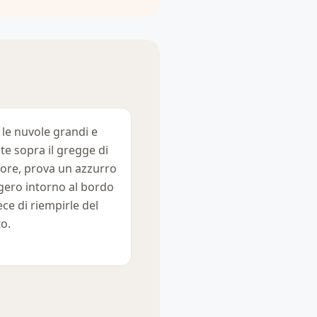
 le nuvole grandi e
ite sopra il gregge di
ore, prova un azzurro
gero intorno al bordo
ece di riempirle del
to.