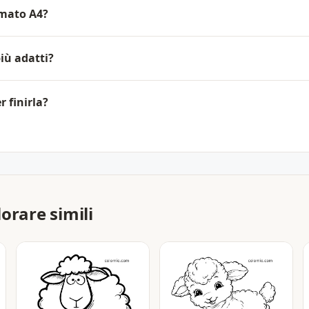
rmato A4?
iù adatti?
 finirla?
orare simili