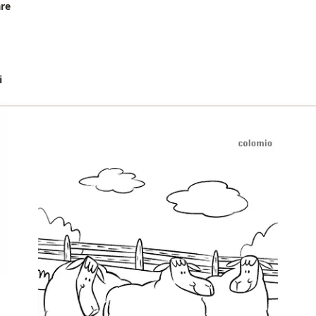
are
i