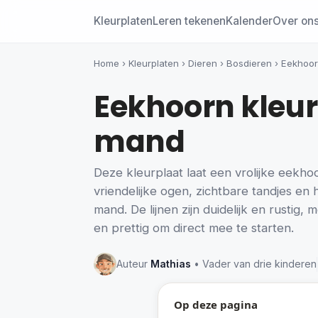
Kleurplaten
Leren tekenen
Kalender
Over on
Home
›
Kleurplaten
›
Dieren
›
Bosdieren
›
Eekhoo
Eekhoorn kleur
mand
Deze kleurplaat laat een vrolijke eekho
vriendelijke ogen, zichtbare tandjes en
mand. De lijnen zijn duidelijk en rustig,
en prettig om direct mee te starten.
Auteur
Mathias
• Vader van drie kinderen
Op deze pagina