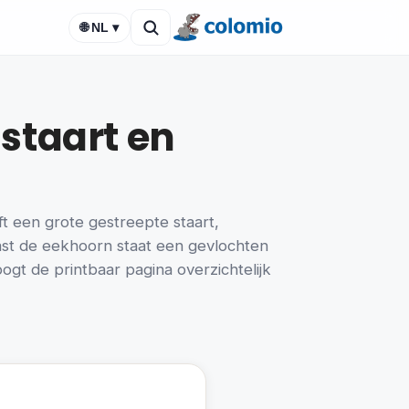
🌐 NL ▾
staart en
ft een grote gestreepte staart,
aast de eekhoorn staat een gevlochten
oogt de printbaar pagina overzichtelijk