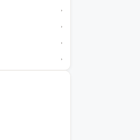
›
›
›
›