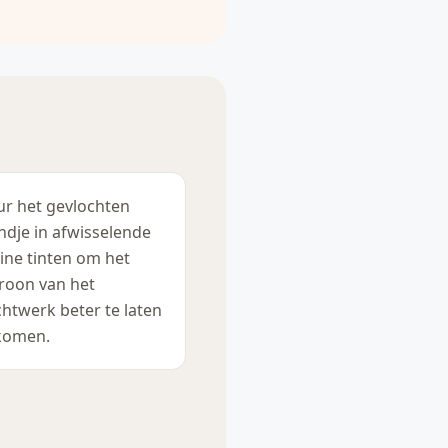
ur het gevlochten
dje in afwisselende
ine tinten om het
roon van het
chtwerk beter te laten
komen.