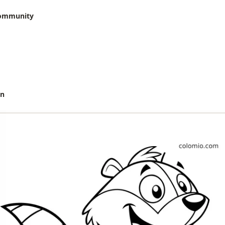
community
en