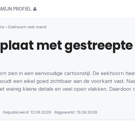
s
MIJN PROFIEL 👤
rns
›
Eekhoorn met mand
plaat met gestreepte 
orn zien in een eenvoudige cartoonstijl. De eekhoorn hee
 houdt een eikel goed zichtbaar aan de voorkant vast. N
 met weinig kleine details en veel open vlakken. Daardoor 
Gepubliceerd: 12.06.2026 · Bijgewerkt: 13.06.2026