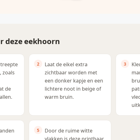
or deze eekhoorn
streepte
Laat de eikel extra
Kle
, zoals
zichtbaar worden met
man
een donker kapje en een
bru
at de
lichtere noot in beige of
pat
llen.
warm bruin.
vle
uit
tanden
Door de ruime witte
vlakken is deze printbaar