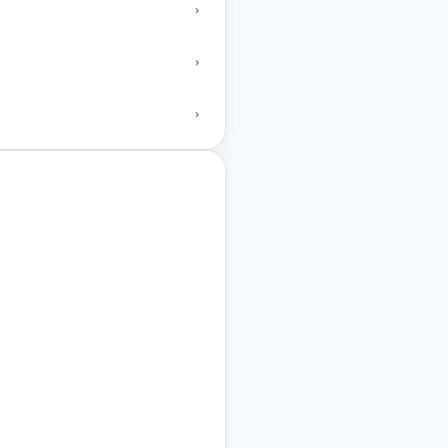
›
›
›