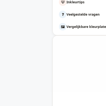
💡
Inkleurtips
❓
Veelgestelde vragen
🖼️
Vergelijkbare kleurplat