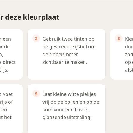
r deze kleurplaat
n een
Gebruik twee tinten op
Kle
ur de
de gestreepte ijsbol om
don
n,
de ribbels beter
zod
s direct
zichtbaar te maken.
op 
ijs.
afs
p voet
Laat kleine witte plekjes
rijs of
vrij op de bollen en op de
 een
kom voor een frisse,
et het
glanzende uitstraling.