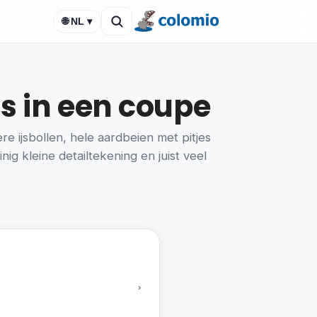
🌐 NL ▾
js in een coupe
re ijsbollen, hele aardbeien met pitjes
inig kleine detailtekening en juist veel
›