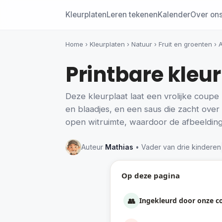
Kleurplaten
Leren tekenen
Kalender
Over on
Home
›
Kleurplaten
›
Natuur
›
Fruit en groenten
›
Printbare kleu
Deze kleurplaat laat een vrolijke coupe 
en blaadjes, en een saus die zacht over he
open witruimte, waardoor de afbeelding 
Auteur
Mathias
• Vader van drie kinderen
Op deze pagina
👥
Ingekleurd door onze 