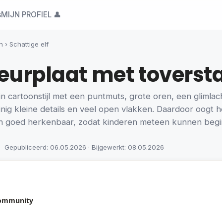
s
MIJN PROFIEL 👤
n
›
Schattige elf
kleurplaat met tovers
in cartoonstijl met een puntmuts, grote oren, een glimlac
nig kleine details en veel open vlakken. Daardoor oogt he
ijn goed herkenbaar, zodat kinderen meteen kunnen beg
Gepubliceerd: 06.05.2026 · Bijgewerkt: 08.05.2026
community