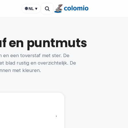
🌐 NL ▾
taf en puntmuts
h en een toverstaf met ster. De
t blad rustig en overzichtelijk. De
innen met kleuren.
›