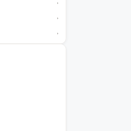
›
›
›