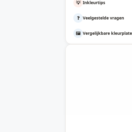
💡
Inkleurtips
❓
Veelgestelde vragen
🖼️
Vergelijkbare kleurplat