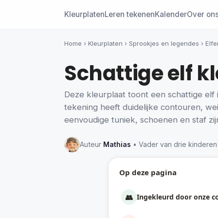
Kleurplaten
Leren tekenen
Kalender
Over on
Home
›
Kleurplaten
›
Sprookjes en legendes
›
Elfe
Schattige elf 
Deze kleurplaat toont een schattige elf 
tekening heeft duidelijke contouren, wei
eenvoudige tuniek, schoenen en staf z
Auteur
Mathias
• Vader van drie kinderen
Op deze pagina
👥
Ingekleurd door onze 