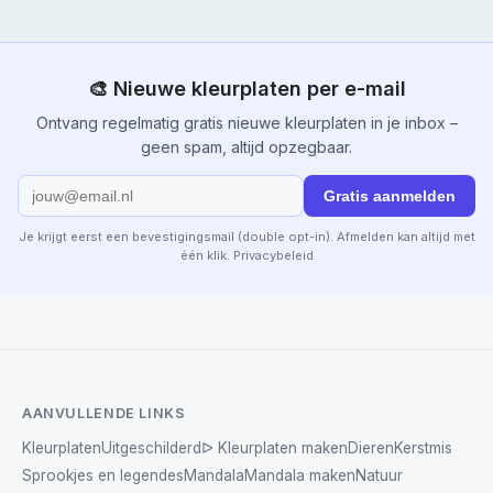
🎨 Nieuwe kleurplaten per e-mail
Ontvang regelmatig gratis nieuwe kleurplaten in je inbox –
geen spam, altijd opzegbaar.
Gratis aanmelden
Je krijgt eerst een bevestigingsmail (double opt-in). Afmelden kan altijd met
één klik.
Privacybeleid
AANVULLENDE LINKS
Kleurplaten
Uitgeschilderd
ᐅ Kleurplaten maken
Dieren
Kerstmis
Sprookjes en legendes
Mandala
Mandala maken
Natuur