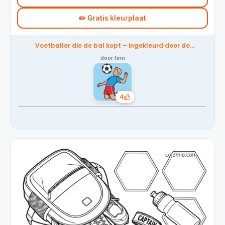
✏️ Gratis kleurplaat
Voetballer die de bal kopt – ingekleurd door de
community
door finn
4
Likes