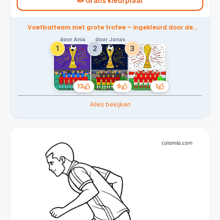
✏️ Gratis kleurplaat
Voetbalteam met grote trofee – ingekleurd door de
community
door Ania
door Jonas
13
9
1
Likes
Likes
Likes
Alles bekijken