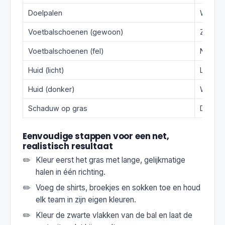
Doelpalen
Wit
Voetbalschoenen (gewoon)
Zwart
Voetbalschoenen (fel)
Neong
Huid (licht)
Lichtbe
Huid (donker)
Warmbr
Schaduw op gras
Donker
Eenvoudige stappen voor een net,
realistisch resultaat
Kleur eerst het gras met lange, gelijkmatige
halen in één richting.
Voeg de shirts, broekjes en sokken toe en houd
elk team in zijn eigen kleuren.
Kleur de zwarte vlakken van de bal en laat de