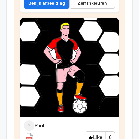
Bekijk afbeelding
Zelf inkleuren
Paul
?
Like
8
PDF