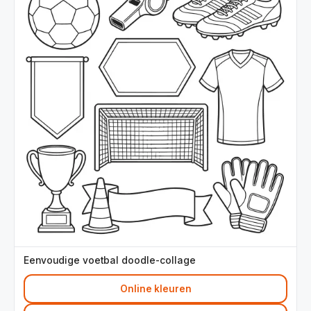
Eenvoudige voetbal doodle-collage
Online kleuren