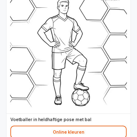
Voetballer in heldhaftige pose met bal
Online kleuren