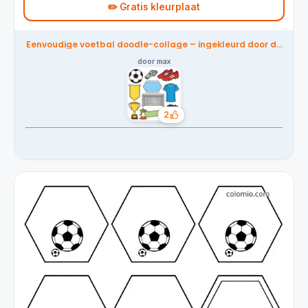
✏️ Gratis kleurplaat
Eenvoudige voetbal doodle-collage – ingekleurd door de
community
door max
2
Likes