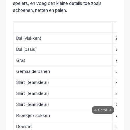
spelers, en voeg dan kleine details toe zoals
schoenen, netten en palen.
Onderdeel
Realist
Bal (vlakken)
Zwart
Bal (basis)
Wit
Gras
Veldgr
Gemaaide banen
Lichtg
Shirt (teamkleur)
Rood
Shirt (teamkleur)
Blauw
Shirt (teamkleur)
Geel
Broekje / sokken
Wit
Doelnet
Lichtgri