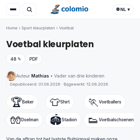
🌐 NL ▾
Home
›
Sport kleurplaten
›
Voetbal
Voetbal kleurplaten
48 ✎
PDF
Auteur
Mathias
• Vader van drie kinderen
Gepubliceerd: 01.06.2026 · Bijgewerkt: 12.06.2026
🏆
👕
🏃
Beker
Shirt
Voetballers
🧤
🏟️
👟
Doelman
Stadion
Voetbalschoenen
Van de aftrap tot het laatste fluitsignaal maken onze