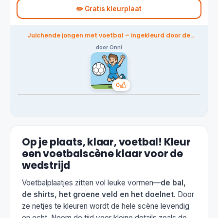
✏️ Gratis kleurplaat
Juichende jongen met voetbal – ingekleurd door de
community
door Onni
0
Likes
Op je plaats, klaar, voetbal! Kleur
een voetbalscène klaar voor de
wedstrijd
Voetbalplaatjes zitten vol leuke vormen—
de bal,
de shirts, het groene veld en het doelnet
. Door
ze netjes te kleuren wordt de hele scène levendig
en echt. Neem de tijd voor kleine details zoals de