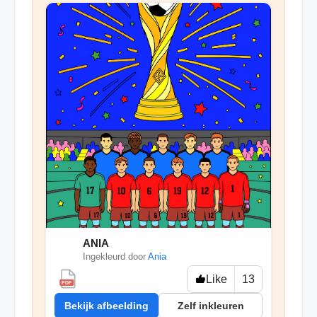
ANIA
🐱
Ingekleurd door
Ania
Like
13
PDF
Bekijk afbeelding
Zelf inkleuren