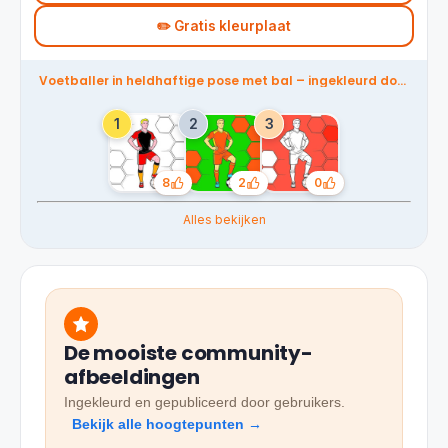
✏️ Gratis kleurplaat
Voetballer in heldhaftige pose met bal – ingekleurd door
de community
8
2
0
Likes
Likes
Likes
Alles bekijken
De mooiste community-
afbeeldingen
Ingekleurd en gepubliceerd door gebruikers.
Bekijk alle hoogtepunten →