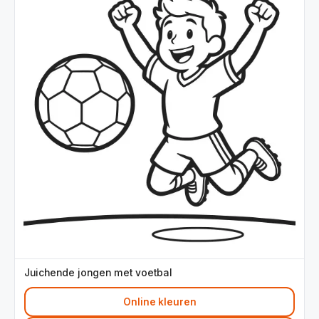
Juichende jongen met voetbal
Online kleuren