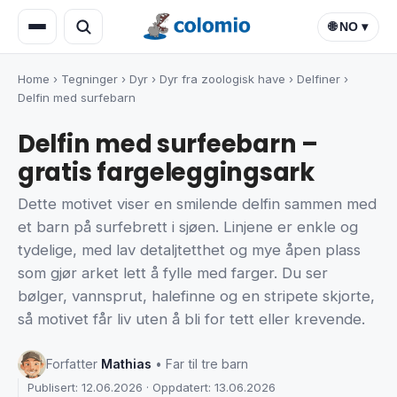
🌐 NO ▾
Home
›
Tegninger
›
Dyr
›
Dyr fra zoologisk have
›
Delfiner
›
Delfin med surfebarn
Delfin med surfeebarn –
gratis fargeleggingsark
Dette motivet viser en smilende delfin sammen med
et barn på surfebrett i sjøen. Linjene er enkle og
tydelige, med lav detaljtetthet og mye åpen plass
som gjør arket lett å fylle med farger. Du ser
bølger, vannsprut, halefinne og en stripete skjorte,
så motivet får liv uten å bli for tett eller krevende.
Forfatter
Mathias
• Far til tre barn
Publisert: 12.06.2026 · Oppdatert: 13.06.2026