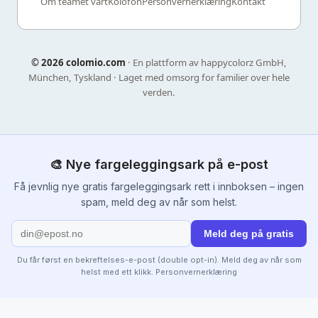
Om teamet vårt
Kolofon
Personvernerklæring
Kontakt
©
2026 colomio.com
· En plattform av happycolorz GmbH,
München, Tyskland · Laget med omsorg for familier over hele
verden.
🎨 Nye fargeleggingsark på e-post
Få jevnlig nye gratis fargeleggingsark rett i innboksen – ingen
spam, meld deg av når som helst.
Meld deg på gratis
Du får først en bekreftelses-e-post (double opt-in). Meld deg av når som
helst med ett klikk.
Personvernerklæring