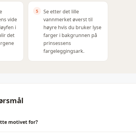
e
Se etter det lille
ens vide
vannmerket øverst til
løyfen i
høyre hvis du bruker lyse
blir det
farger i bakgrunnen på
argene
prinsessens
fargeleggingsark.
pørsmål
tte motivet for?