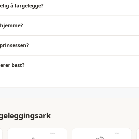
kelig å fargelegge?
t hjemme?
l prinsessen?
erer best?
geleggingsark