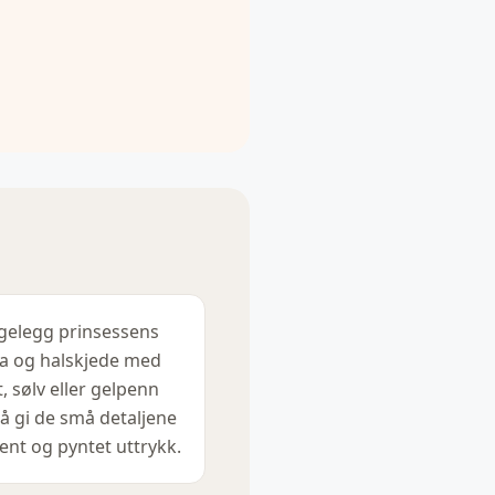
gelegg prinsessens
ra og halskjede med
t, sølv eller gelpenn
 å gi de små detaljene
rent og pyntet uttrykk.