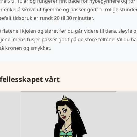
ra 5 til 10 år og fungerer fint både for nybegynnere og for d
er enkel å skrive ut hjemme og passer godt til rolige stunde
falt tidsbruk er rundt 20 til 30 minutter.
latene i kjolen og sløret før du går videre til tiara, sløyfe
ljene, mens tusjer passer godt på de store feltene. Vil du ha 
 på kronen og smykket.
fellesskapet vårt