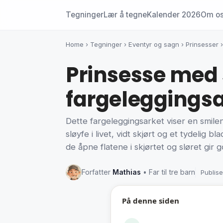
Tegninger
Lær å tegne
Kalender 2026
Om o
Home
›
Tegninger
›
Eventyr og sagn
›
Prinsesser
Prinsesse med s
fargeleggings
Dette fargeleggingsarket viser en smilend
sløyfe i livet, vidt skjørt og et tydelig 
de åpne flatene i skjørtet og sløret gir go
Forfatter
Mathias
• Far til tre barn
Publise
På denne siden