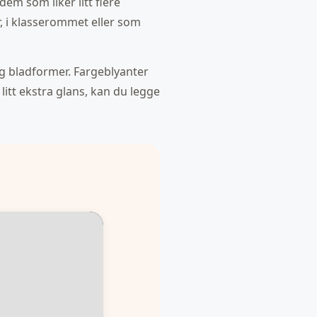
em som liker litt flere
r, i klasserommet eller som
 og bladformer. Fargeblyanter
litt ekstra glans, kan du legge