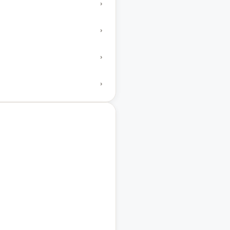
›
›
›
›