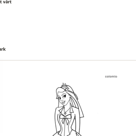
t vårt
ark