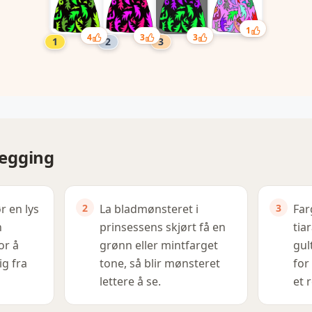
1
4
3
3
elegging
r en lys
La bladmønsteret i
Far
n
prinsessens skjørt få en
tia
or å
grønn eller mintfarget
gul
ig fra
tone, så blir mønsteret
for
lettere å se.
et 