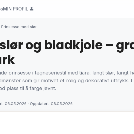
ss
MIN PROFIL 👤
›
Prinsesse med slør
lør og bladkjole – gr
ark
e prinsesse i tegneseriestil med tiara, langt slør, langt h
bladmønster som gir motivet et rolig og dekorativt uttrykk.
d plass til å farge jevnt.
rt: 06.05.2026 · Oppdatert: 08.05.2026