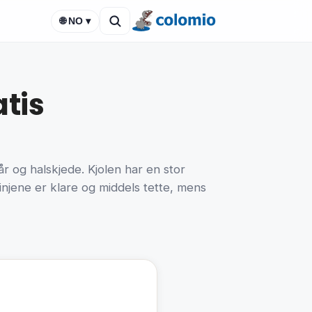
🌐 NO ▾
atis
år og halskjede. Kjolen har en stor
 Linjene er klare og middels tette, mens