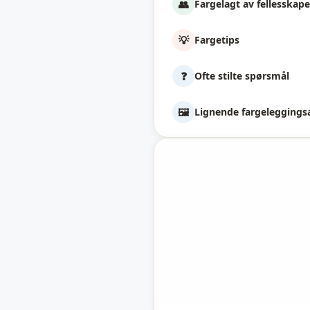
👥
Fargelagt av fellesskape
💡
Fargetips
❓
Ofte stilte spørsmål
🖼️
Lignende fargeleggings