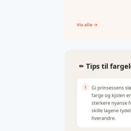
Vis alle →
Tips til farg
Gi prinsessens slø
farge og kjolen e
sterkere nyanse f
skille lagene tydel
hverandre.