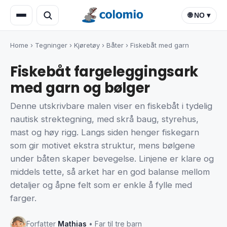
🌐 NO ▾
Home
›
Tegninger
›
Kjøretøy
›
Båter
›
Fiskebåt med garn
Fiskebåt fargeleggingsark
med garn og bølger
Denne utskrivbare malen viser en fiskebåt i tydelig
nautisk strektegning, med skrå baug, styrehus,
mast og høy rigg. Langs siden henger fiskegarn
som gir motivet ekstra struktur, mens bølgene
under båten skaper bevegelse. Linjene er klare og
middels tette, så arket har en god balanse mellom
detaljer og åpne felt som er enkle å fylle med
farger.
Forfatter
Mathias
• Far til tre barn