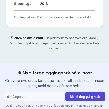
Grunnlagt
2018
Om teamet vårt
Kolofon
Personvernerklæring
Kontakt
©
2026 colomio.com
· En plattform av happycolorz GmbH,
München, Tyskland · Laget med omsorg for familier over hele
verden.
🎨 Nye fargeleggingsark på e-post
Få jevnlig nye gratis fargeleggingsark rett i innboksen – ingen
spam, meld deg av når som helst.
Meld deg på gratis
Du får først en bekreftelses-e-post (double opt-in). Meld deg av når som