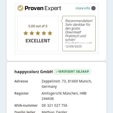
more info
Recommendation!
Sehr dankbar für
5.00 out of 5
den gratis
Download!
Praktisch und
EXCELLENT
schön!
Empfehlenswert!
12/09/2025
happycolorz GmbH
VERIFISERT SELSKAP
Adresse
Zeppelinstr. 73, 81669 Munich,
Germany
Register
Amtsgericht München, HRB
244438
MVA-nummer
DE 321 027 756
Daglig leder
Mathias Ziegler