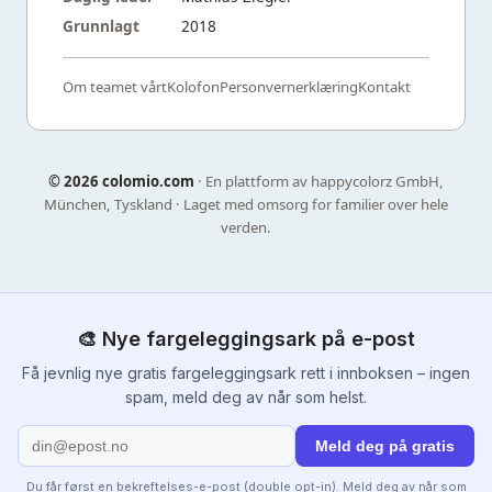
Grunnlagt
2018
Om teamet vårt
Kolofon
Personvernerklæring
Kontakt
©
2026 colomio.com
· En plattform av happycolorz GmbH,
München, Tyskland · Laget med omsorg for familier over hele
verden.
🎨 Nye fargeleggingsark på e-post
Få jevnlig nye gratis fargeleggingsark rett i innboksen – ingen
spam, meld deg av når som helst.
Meld deg på gratis
Du får først en bekreftelses-e-post (double opt-in). Meld deg av når som