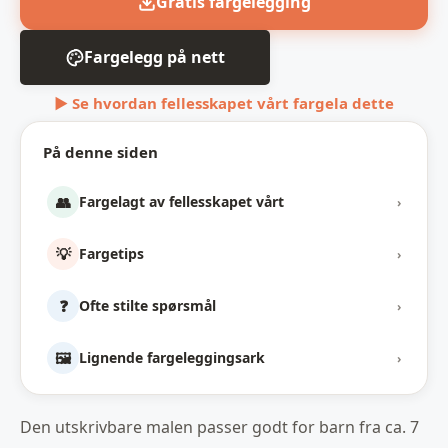
Gratis fargelegging
Fargelegg på nett
▶ Se hvordan fellesskapet vårt fargela dette
På denne siden
👥
Fargelagt av fellesskapet vårt
›
💡
Fargetips
›
❓
Ofte stilte spørsmål
›
🖼️
Lignende fargeleggingsark
›
Den utskrivbare malen passer godt for barn fra ca. 7