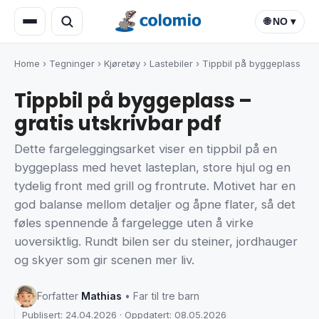
🌐 NO ▾
Home
›
Tegninger
›
Kjøretøy
›
Lastebiler
›
Tippbil på byggeplass
Tippbil på byggeplass –
gratis utskrivbar pdf
Dette fargeleggingsarket viser en tippbil på en
byggeplass med hevet lasteplan, store hjul og en
tydelig front med grill og frontrute. Motivet har en
god balanse mellom detaljer og åpne flater, så det
føles spennende å fargelegge uten å virke
uoversiktlig. Rundt bilen ser du steiner, jordhauger
og skyer som gir scenen mer liv.
Forfatter
Mathias
• Far til tre barn
Publisert: 24.04.2026 · Oppdatert: 08.05.2026