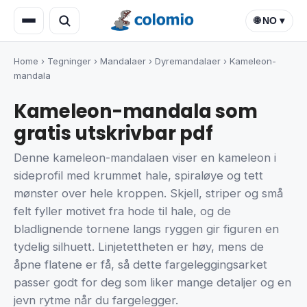
🌐 NO ▾
Home
›
Tegninger
›
Mandalaer
›
Dyremandalaer
›
Kameleon-
mandala
Kameleon-mandala som
gratis utskrivbar pdf
Denne kameleon-mandalaen viser en kameleon i
sideprofil med krummet hale, spiraløye og tett
mønster over hele kroppen. Skjell, striper og små
felt fyller motivet fra hode til hale, og de
bladlignende tornene langs ryggen gir figuren en
tydelig silhuett. Linjetettheten er høy, mens de
åpne flatene er få, så dette fargeleggingsarket
passer godt for deg som liker mange detaljer og en
jevn rytme når du fargelegger.