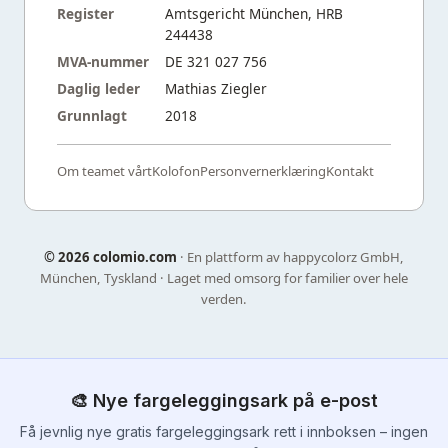
Register
Amtsgericht München, HRB
244438
MVA-nummer
DE 321 027 756
Daglig leder
Mathias Ziegler
Grunnlagt
2018
Om teamet vårt
Kolofon
Personvernerklæring
Kontakt
©
2026 colomio.com
· En plattform av happycolorz GmbH,
München, Tyskland · Laget med omsorg for familier over hele
verden.
🎨 Nye fargeleggingsark på e-post
Få jevnlig nye gratis fargeleggingsark rett i innboksen – ingen