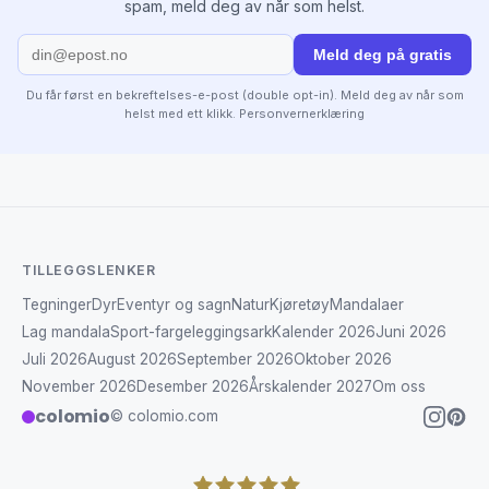
spam, meld deg av når som helst.
Meld deg på gratis
Du får først en bekreftelses-e-post (double opt-in). Meld deg av når som
helst med ett klikk.
Personvernerklæring
TILLEGGSLENKER
Tegninger
Dyr
Eventyr og sagn
Natur
Kjøretøy
Mandalaer
Lag mandala
Sport-fargeleggingsark
Kalender 2026
Juni 2026
Juli 2026
August 2026
September 2026
Oktober 2026
November 2026
Desember 2026
Årskalender 2027
Om oss
colomio
© colomio.com