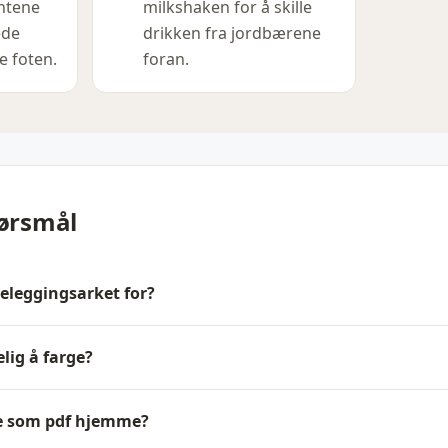
antene
milkshaken for å skille
ede
drikken fra jordbærene
e foten.
foran.
pørsmål
eleggingsarket for?
lig å farge?
ne som pdf hjemme?