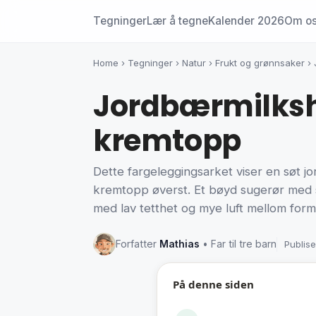
Tegninger
Lær å tegne
Kalender 2026
Om o
Home
›
Tegninger
›
Natur
›
Frukt og grønnsaker
›
Jordbærmilksh
kremtopp
Dette fargeleggingsarket viser en søt jor
kremtopp øverst. Et bøyd sugerør med str
med lav tetthet og mye luft mellom forme
Forfatter
Mathias
• Far til tre barn
Publise
På denne siden