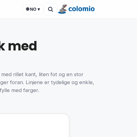
🌐 NO ▾
rk med
ed rillet kant, liten fot og en stor
ger foran. Linjene er tydelige og enkle,
fylle med farger.