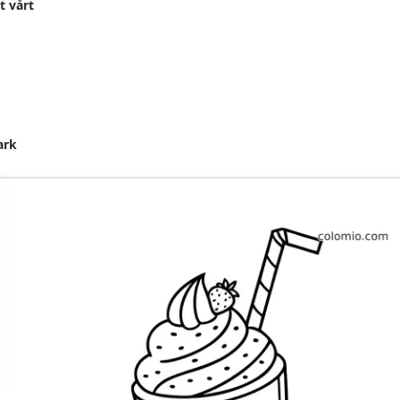
t vårt
ark