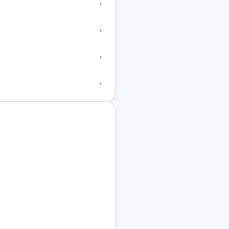
›
›
›
›