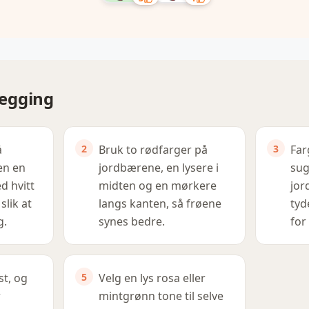
elegging
å
Bruk to rødfarger på
Far
en en
jordbærene, en lysere i
sug
 hvitt
midten og en mørkere
jor
slik at
langs kanten, så frøene
tyd
g.
synes bedre.
for
st, og
Velg en lys rosa eller
r
mintgrønn tone til selve