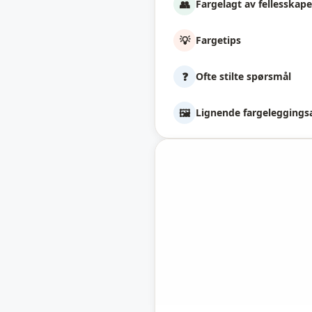
👥
Fargelagt av fellesskape
💡
Fargetips
❓
Ofte stilte spørsmål
🖼️
Lignende fargeleggings