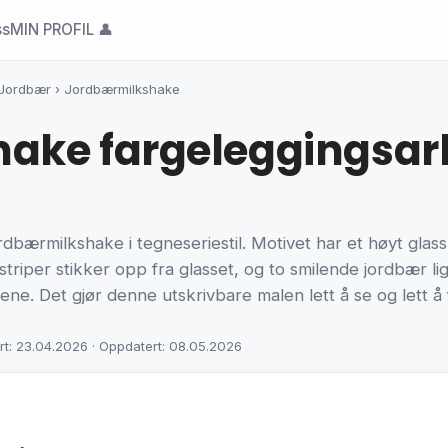
ss
MIN PROFIL 👤
Jordbær
›
Jordbærmilkshake
ake fargeleggingsa
dbærmilkshake i tegneseriestil. Motivet har et høyt glass m
iper stikker opp fra glasset, og to smilende jordbær lig
ne. Det gjør denne utskrivbare malen lett å se og lett å 
rt: 23.04.2026 · Oppdatert: 08.05.2026