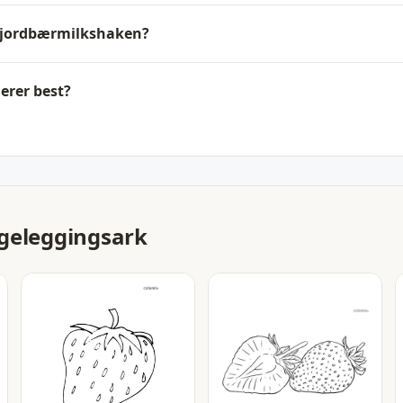
il jordbærmilkshaken?
erer best?
geleggingsark