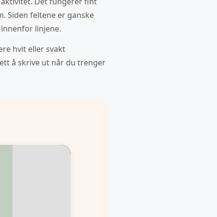
aktivitet. Det fungerer fint
m. Siden feltene er ganske
innenfor linjene.
e hvit eller svakt
tt å skrive ut når du trenger