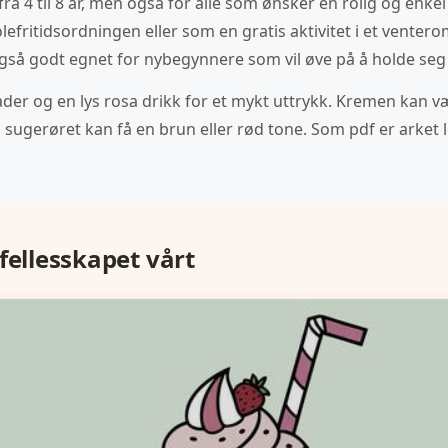
a 4 til 8 år, men også for alle som ønsker en rolig og enkel 
efritidsordningen eller som en gratis aktivitet i et ventero
 også godt egnet for nybegynnere som vil øve på å holde seg 
der og en lys rosa drikk for et mykt uttrykk. Kremen kan vær
sugerøret kan få en brun eller rød tone. Som pdf er arket le
fellesskapet vårt