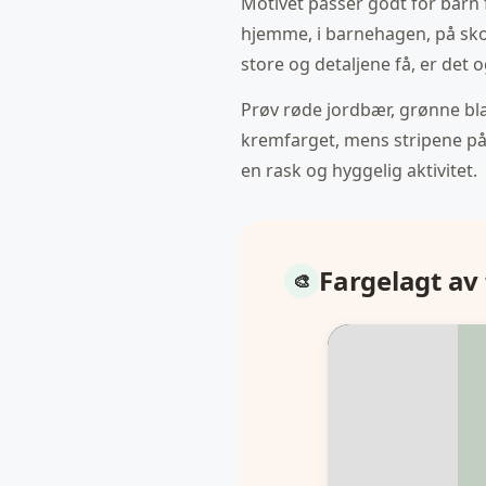
Motivet passer godt for barn fr
hjemme, i barnehagen, på skol
store og detaljene få, er det
Prøv røde jordbær, grønne bla
kremfarget, mens stripene på 
en rask og hyggelig aktivitet.
Fargelagt av 