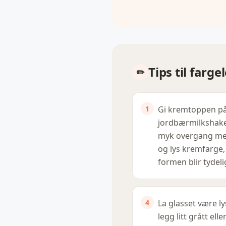
Tips til farg
Gi kremtoppen p
jordbærmilkshak
myk overgang med
og lys kremfarge, 
formen blir tydeli
La glasset være ly
legg litt grått elle