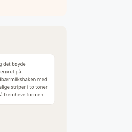
g det bøyde
erøret på
dbærmilkshaken med
elige striper i to toner
 å fremheve formen.