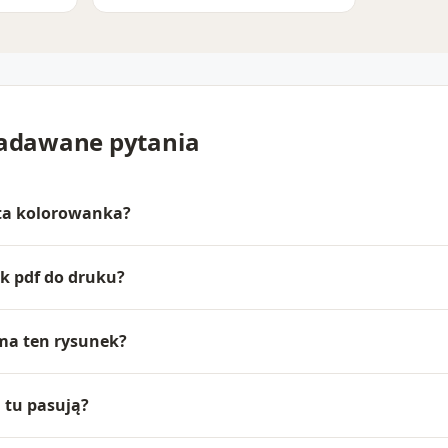
zadawane pytania
 ta kolorowanka?
ik pdf do druku?
 ma ten rysunek?
j tu pasują?