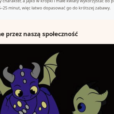
charakter, a jajko w kropki i małe kwiaty wykorzystać do p
5–25 minut, więc łatwo dopasować go do krótszej zabawy.
 przez naszą społeczność