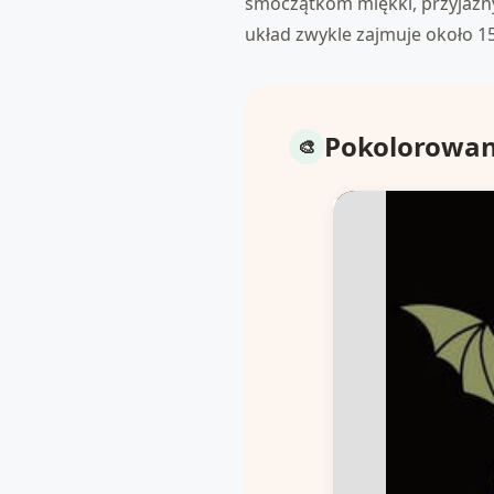
smoczątkom miękki, przyjazny 
układ zwykle zajmuje około 1
Pokolorowane