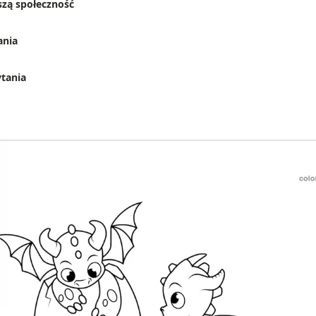
zą społeczność
ania
ytania