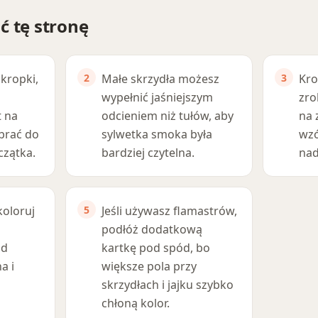
ć tę stronę
 kropki,
Małe skrzydła możesz
Kro
wypełnić jaśniejszym
zro
 na
odcieniem niż tułów, aby
na 
brać do
sylwetka smoka była
wzó
czątka.
bardziej czytelna.
nad
koloruj
Jeśli używasz flamastrów,
podłóż dodatkową
od
kartkę pod spód, bo
a i
większe pola przy
skrzydłach i jajku szybko
chłoną kolor.