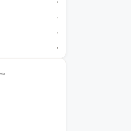
›
›
›
›