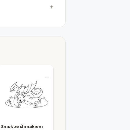
Smok ze ślimakiem