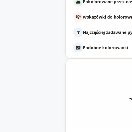
👥
Pokolorowane przez nas
💡
Wskazówki do kolorow
❓
Najczęściej zadawane p
🖼️
Podobne kolorowanki