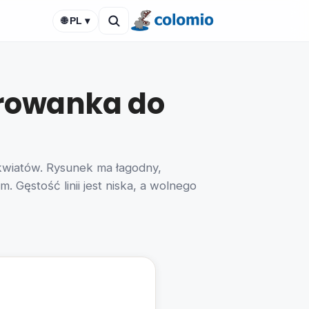
🌐 PL ▾
orowanka do
kwiatów. Rysunek ma łagodny,
 Gęstość linii jest niska, a wolnego