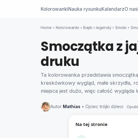
Kolorowanki
Nauka rysunku
Kalendarz
O nas
Home
›
Kolorowanki
›
Bajki i legendy
›
Smoki
›
Smo
Smoczątka z ja
druku
Ta kolorowanka przedstawia smoczątka 
kreskówkowy wygląd, małe skrzydła, rogi
miejsca jest dużo, więc całość wygląda l
Autor
Mathias
• Ojciec trójki dzieci
Opubl
Na tej stronie