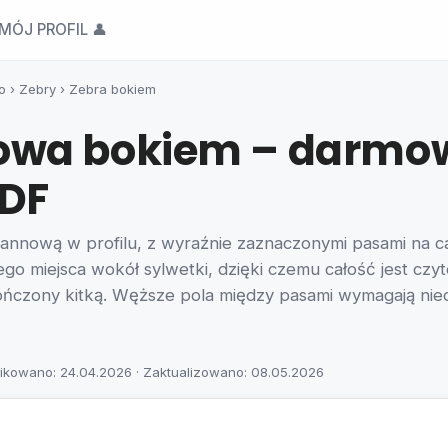
MÓJ PROFIL 👤
o
›
Zebry
›
Zebra bokiem
owa bokiem – darmo
PDF
nnową w profilu, z wyraźnie zaznaczonymi pasami na cał
nego miejsca wokół sylwetki, dzięki czemu całość jest cz
ończony kitką. Węższe pola między pasami wymagają niec
ikowano: 24.04.2026 · Zaktualizowano: 08.05.2026