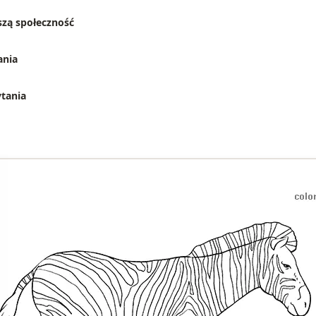
zą społeczność
ania
ytania