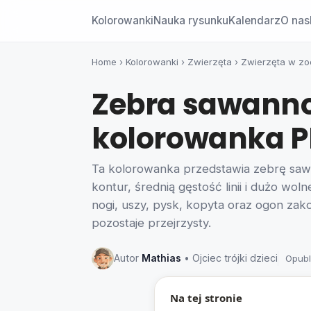
Kolorowanki
Nauka rysunku
Kalendarz
O nas
Home
›
Kolorowanki
›
Zwierzęta
›
Zwierzęta w zo
Zebra sawann
kolorowanka 
Ta kolorowanka przedstawia zebrę sawa
kontur, średnią gęstość linii i dużo wol
nogi, uszy, pysk, kopyta oraz ogon zak
pozostaje przejrzysty.
Autor
Mathias
• Ojciec trójki dzieci
Opubl
Na tej stronie