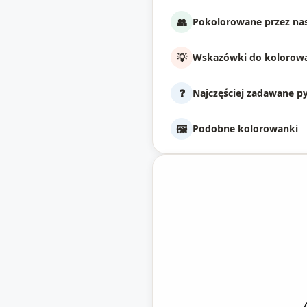
👥
Pokolorowane przez nas
💡
Wskazówki do kolorow
❓
Najczęściej zadawane p
🖼️
Podobne kolorowanki