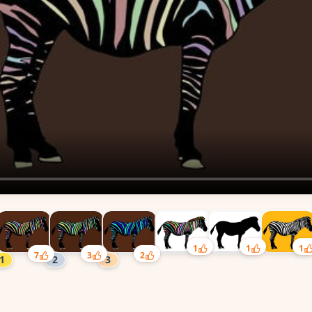
1
1
1
7
3
2