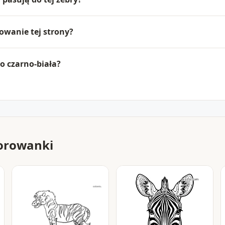
rowanie tej strony?
ko czarno-biała?
orowanki