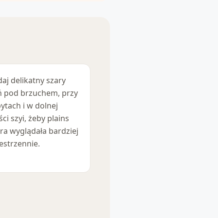
aj delikatny szary
ń pod brzuchem, przy
ytach i w dolnej
ści szyi, żeby plains
ra wyglądała bardziej
estrzennie.