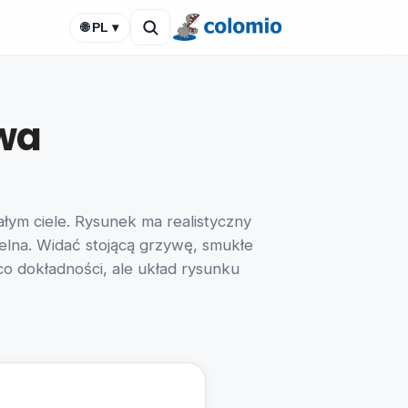
🌐 PL ▾
wa
ym ciele. Rysunek ma realistyczny
ytelna. Widać stojącą grzywę, smukłe
o dokładności, ale układ rysunku