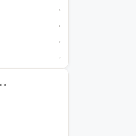
›
›
›
›