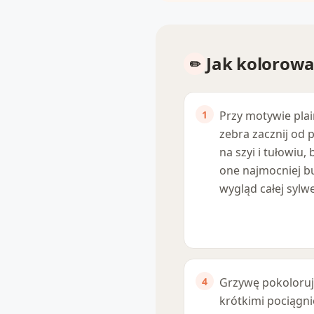
Jak kolorow
Przy motywie pla
zebra zacznij od
na szyi i tułowiu, 
one najmocniej b
wygląd całej sylwe
Grzywę pokoloruj
krótkimi pociągni