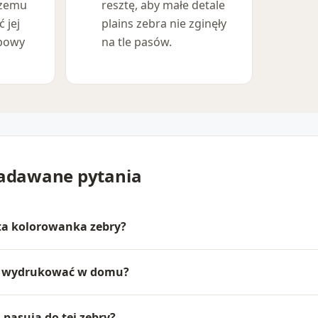
czemu
resztę, aby małe detale
 jej
plains zebra nie zginęły
ypowy
na tle pasów.
zadawane pytania
 ta kolorowanka zebry?
a wydrukować w domu?
j pasują do tej zebry?