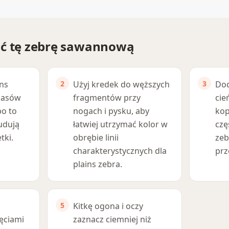
ać tę zebrę sawannową
ins
Użyj kredek do węższych
Dod
 pasów
fragmentów przy
cie
bo to
nogach i pysku, aby
kop
udują
łatwiej utrzymać kolor w
czę
tki.
obrębie linii
zeb
charakterystycznych dla
prz
plains zebra.
Kitkę ogona i oczy
ęciami
zaznacz ciemniej niż