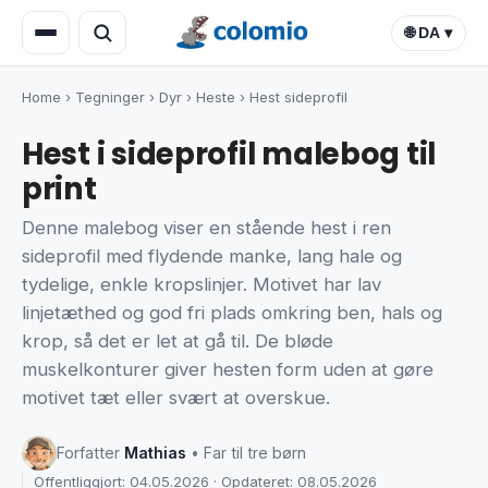
🌐 DA ▾
Home
›
Tegninger
›
Dyr
›
Heste
›
Hest sideprofil
Hest i sideprofil malebog til
print
Denne malebog viser en stående hest i ren
sideprofil med flydende manke, lang hale og
tydelige, enkle kropslinjer. Motivet har lav
linjetæthed og god fri plads omkring ben, hals og
krop, så det er let at gå til. De bløde
muskelkonturer giver hesten form uden at gøre
motivet tæt eller svært at overskue.
Forfatter
Mathias
• Far til tre børn
Offentliggjort: 04.05.2026 · Opdateret: 08.05.2026