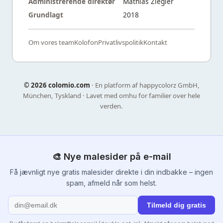
Administrerende direktør
Mathias Ziegler
Grundlagt
2018
Om vores team
Kolofon
Privatlivspolitik
Kontakt
©
2026 colomio.com
· En platform af happycolorz GmbH,
München, Tyskland · Lavet med omhu for familier over hele
verden.
🎨 Nye malesider på e-mail
Få jævnligt nye gratis malesider direkte i din indbakke – ingen
spam, afmeld når som helst.
Tilmeld dig gratis