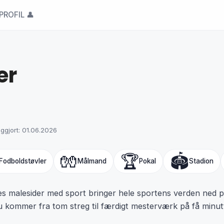
PROFIL 👤
er
iggjort: 01.06.2026
🧤
🏆
🏟️
Fodboldstøvler
Målmand
Pokal
Stadion
s malesider med sport bringer hele sportens verden ned på 
u kommer fra tom streg til færdigt mesterværk på få minut