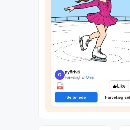
pyörivä
O
Farvelagt af
Onni
Like
PDF
Se billede
Farvelæg se