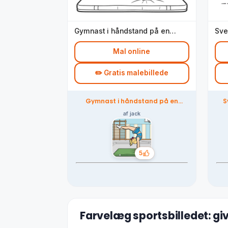
Gymnast i håndstand på en
Sve
måtte
Mal online
✏️ Gratis malebillede
Gymnast i håndstand på en
S
måtte – farvelagt af
fællesskabet
af jack
5
Likes
Farvelæg sportsbilledet: gi