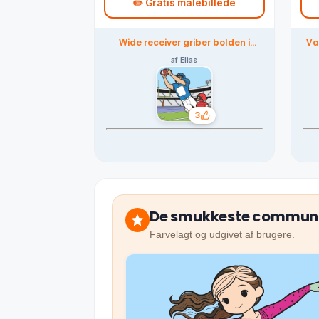
✏️ Gratis malebillede
Wide receiver griber bolden i
Va
stadion – farvelagt af
fællesskabet
af Elias
3
Likes
De smukkeste communi
Farvelagt og udgivet af brugere.