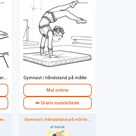
er
Gymnast i håndstand på måtte
Mal online
✏️ Gratis malebillede
er
Gymnast i håndstand på måtte –
abet
farvelagt af fællesskabet
af henrik