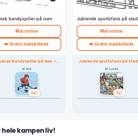
nsk bandyspiller på isen
Jublende sportsfans på stad
Mal online
Mal online
✏️ Gratis malebillede
✏️ Gratis malebillede
vensk bandyspiller på isen –
Jublende sportsfans på stad
farvelagt af fællesskabet
– farvelagt af fællesskabe
af mia
af Lucas
0
3
Likes
Likes
v hele kampen liv!