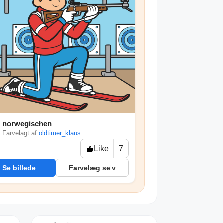
norwegischen

Farvelagt af
oldtimer_klaus
Like
7
Se billede
Farvelæg selv