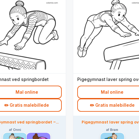
nast ved springbordet
Pigegymnast laver spring ov
hest
Mal online
Mal online
✏️ Gratis malebillede
✏️ Gratis malebillede
ymnast ved springbordet –
Pigegymnast laver spring ov
farvelagt af fællesskabet
hest – farvelagt af fællessk
af Onni
af Bram