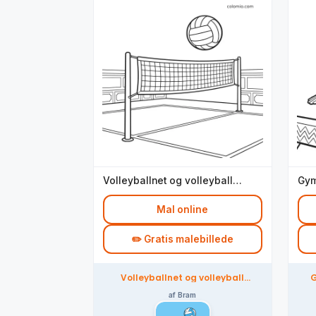
Volleyballnet og volleyball
Gym
indendørs
Mal online
✏️ Gratis malebillede
Volleyballnet og volleyball
G
indendørs – farvelagt af
fællesskabet
af Bram