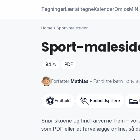
Tegninger
Lær at tegne
Kalender
Om os
MIN 
Home
›
Sport-malesider
Sport-malesid
94 ✎
PDF
Forfatter
Mathias
• Far til tre børn
Offentl
⚽
🏃
👟
Fodbold
Fodboldspillere
Snør skoene og find farverne frem – vore
som PDF eller at farvelægge online, så d