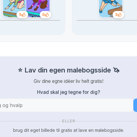
5
0
3
Likes
Likes
Likes
⭐ Lav din egen malebogsside 🦄
Giv dine egne idéer liv helt gratis!
Hvad skal jeg tegne for dig?
ELLER
brug dit eget billede til gratis at lave en malebogsside.