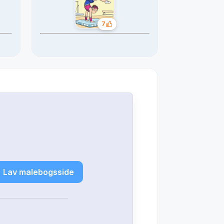
7
Likes
Lav malebogsside