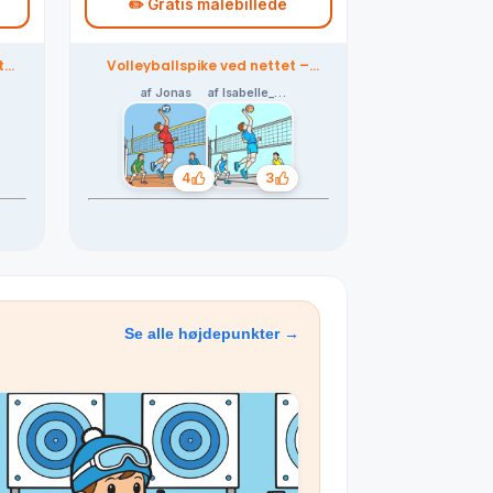
✏️ Gratis malebillede
t
Volleyballspike ved nettet –
farvelagt af fællesskabet
af Jonas
af Isabelle_Leite
4
3
Likes
Likes
Se alle højdepunkter →