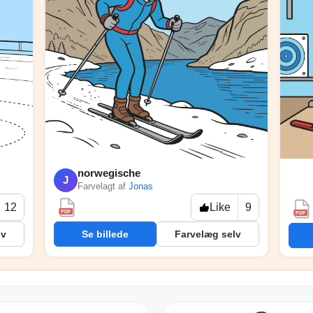
norwegische

J
Farvelagt af
Jonas
12
Like
9
PDF
PDF
lv
Se billede
Farvelæg selv