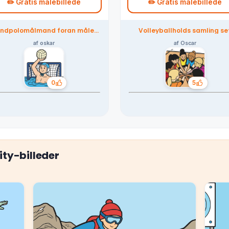
✏️ Gratis malebillede
✏️ Gratis malebillede
ndpolomålmand foran målet
Volleyballholds samling se
– farvelagt af fællesskabet
ovenfra – farvelagt af
fællesskabet
af oskar
af Oscar
0
5
Likes
Likes
ty-billeder