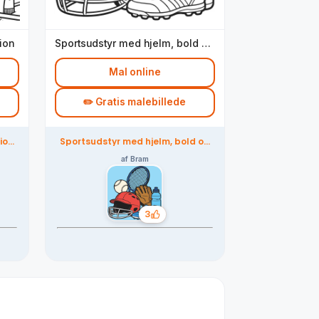
ion
Sportsudstyr med hjelm, bold og
ketcher
Mal online
✏️ Gratis malebillede
ion
Sportsudstyr med hjelm, bold og
t
ketcher – farvelagt af
fællesskabet
af Bram
3
Likes