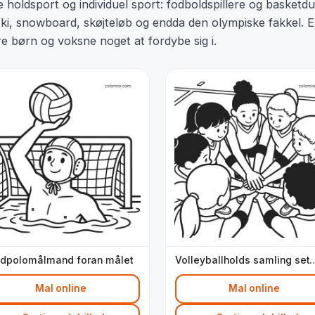
 holdsport og individuel sport: fodboldspillere og basketd
ski, snowboard, skøjteløb og endda den olympiske fakkel. E
re børn og voksne noget at fordybe sig i.
dpolomålmand foran målet
Volleyballholds samling set
ovenfra
Mal online
Mal online