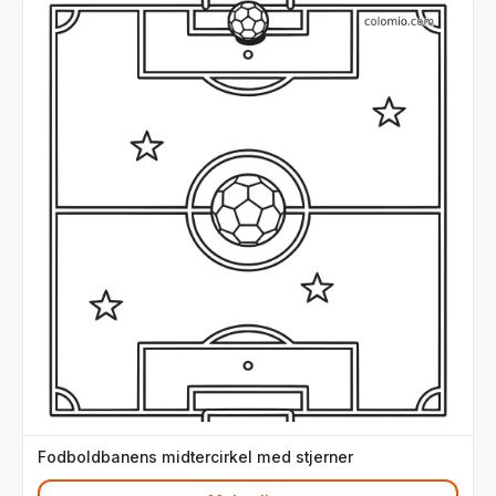
Fodboldbanens midtercirkel med stjerner