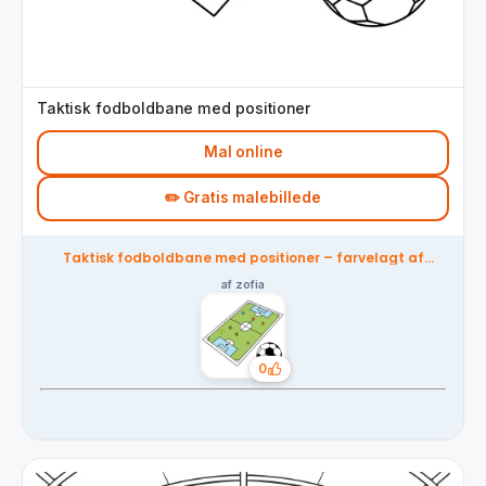
Taktisk fodboldbane med positioner
Mal online
✏️ Gratis malebillede
Taktisk fodboldbane med positioner – farvelagt af
fællesskabet
af zofia
0
Likes