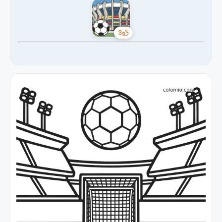
3
Likes