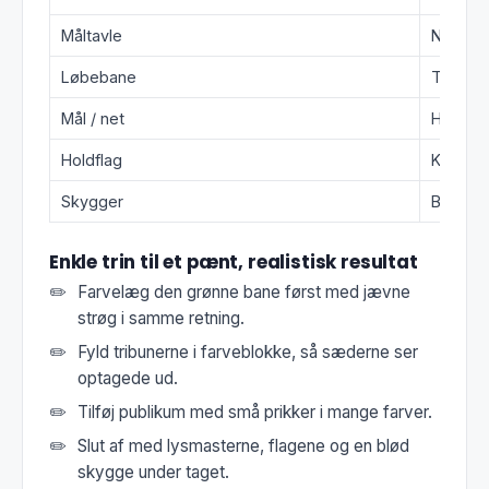
Måltavle
Næsten
Løbebane
Teglrød
Mål / net
Hvid
Holdflag
Klar rød
Skygger
Blågrå
Enkle trin til et pænt, realistisk resultat
Farvelæg den grønne bane først med jævne
strøg i samme retning.
Fyld tribunerne i farveblokke, så sæderne ser
optagede ud.
Tilføj publikum med små prikker i mange farver.
Slut af med lysmasterne, flagene og en blød
skygge under taget.