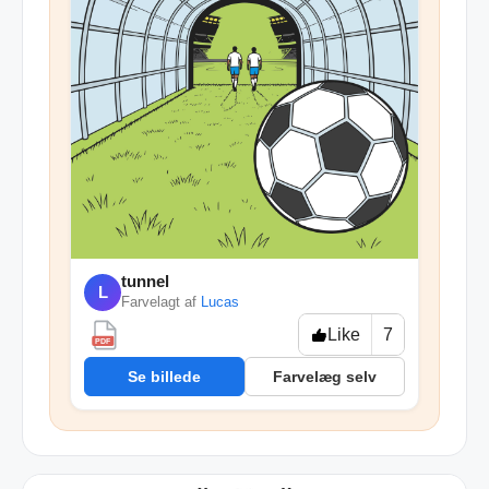
tunnel
L
Farvelagt af
Lucas
Like
7
PDF
Se billede
Farvelæg selv