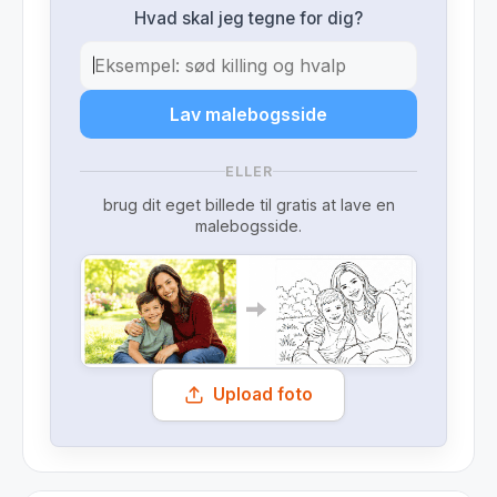
Hvad skal jeg tegne for dig?
Lav malebogsside
ELLER
brug dit eget billede til gratis at lave en
malebogsside.
Upload foto