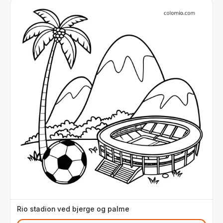
Rio stadion ved bjerge og palme