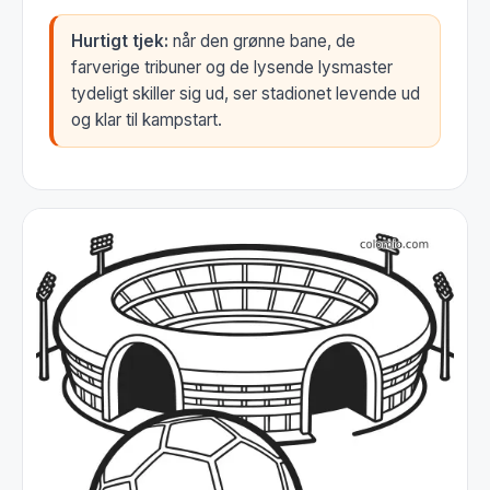
Hurtigt tjek:
når den grønne bane, de
farverige tribuner og de lysende lysmaster
tydeligt skiller sig ud, ser stadionet levende ud
og klar til kampstart.