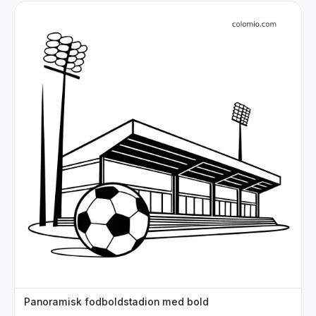
Panoramisk fodboldstadion med bold