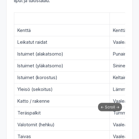
liput ja tulostaulu.
Osa
Realistinen 
Kenttä
Kenttävihreä
Leikatut raidat
Vaaleanvihr
Istuimet (alakatsomo)
Punainen
Istuimet (yläkatsomo)
Sininen
Istuimet (korostus)
Keltainen
Yleisö (sekoitus)
Lämmin oran
Katto / rakenne
Vaaleanhar
Teräspalkit
Tummanhar
Valotornit (hehku)
Vaaleankelt
Taivas
Vaaleansini