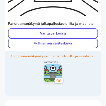
Panoraamanäkymä jalkapallostadionilta ja maalista
Väritä verkossa
✏️ Ilmainen värityskuva
Panoraamanäkymä jalkapallostadionilta ja maalista –
yhteisön värittämä
värittänyt Sanne
0
Tykkäykset