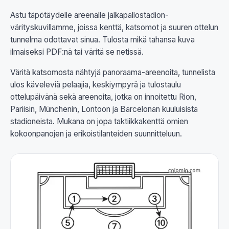
Astu täpötäydelle areenalle jalkapallostadion-
värityskuvillamme, joissa kenttä, katsomot ja suuren ottelun
tunnelma odottavat sinua. Tulosta mikä tahansa kuva
ilmaiseksi PDF:nä tai väritä se netissä.
Väritä katsomosta nähtyjä panoraama-areenoita, tunnelista
ulos käveleviä pelaajia, keskiympyrä ja tulostaulu
ottelupäivänä sekä areenoita, jotka on innoitettu Rion,
Pariisin, Münchenin, Lontoon ja Barcelonan kuuluisista
stadioneista. Mukana on jopa taktiikkakenttä omien
kokoonpanojen ja erikoistilanteiden suunnitteluun.