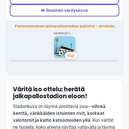
✏️ Ilmainen värityskuva
Panoraamainen jalkapallostadion pallolla – yhteisön
värittämä
värittänyt Lorenzo
12
Tykkäykset
Väritä iso ottelu: herätä
jalkapallostadion eloon!
Stadionkuva on täynnä jännittäviä osia—
vihreä
kenttä, värikkäiden istuinten rivit, korkeat
valotornit ja katto katsomoiden yllä
. Kun värität
ne huolella, koko areena näyttää valtavalta ja täynnä