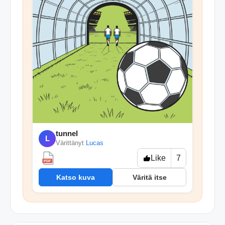
tunnel
L
Värittänyt
Lucas
Like
7
PDF
Katso kuva
Väritä itse