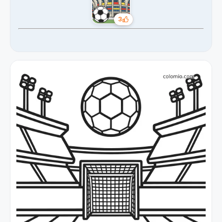
3
Tykkäykset