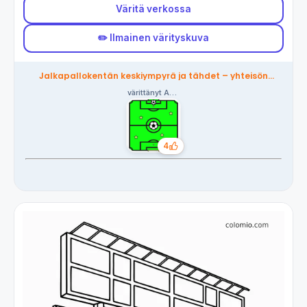
Väritä verkossa
✏️ Ilmainen värityskuva
Jalkapallokentän keskiympyrä ja tähdet – yhteisön
värittämä
värittänyt Ania
4
Tykkäykset