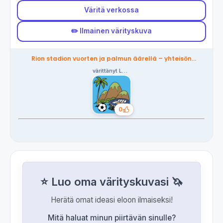
Väritä verkossa
✏️ Ilmainen värityskuva
Rion stadion vuorten ja palmun äärellä – yhteisön
värittämä
värittänyt Lorenzo
0
Tykkäykset
⭐ Luo oma värityskuvasi 🦄
Herätä omat ideasi eloon ilmaiseksi!
Mitä haluat minun piirtävän sinulle?