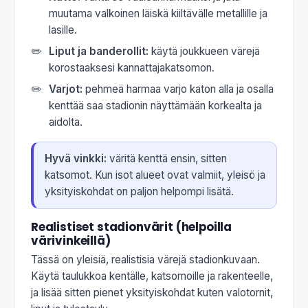
muutama valkoinen läiskä kiiltävälle metallille ja
lasille.
Liput ja banderollit:
käytä joukkueen värejä
korostaaksesi kannattajakatsomon.
Varjot:
pehmeä harmaa varjo katon alla ja osalla
kenttää saa stadionin näyttämään korkealta ja
aidolta.
Hyvä vinkki:
väritä kenttä ensin, sitten
katsomot. Kun isot alueet ovat valmiit, yleisö ja
yksityiskohdat on paljon helpompi lisätä.
Realistiset stadionvärit (helpoilla
värivinkeillä)
Tässä on yleisiä, realistisia värejä stadionkuvaan.
Käytä taulukkoa kentälle, katsomoille ja rakenteelle,
ja lisää sitten pienet yksityiskohdat kuten valotornit,