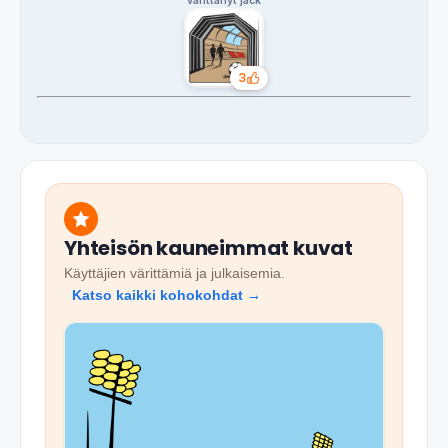
värittänyt jack
3
Tykkäykset
Yhteisön kauneimmat kuvat
Käyttäjien värittämiä ja julkaisemia.
Katso kaikki kohokohdat →