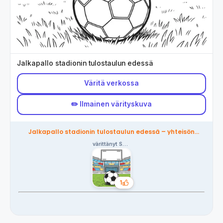
Jalkapallo stadionin tulostaulun edessä
Väritä verkossa
✏️ Ilmainen värityskuva
Jalkapallo stadionin tulostaulun edessä – yhteisön
värittämä
värittänyt Szymon
1
Tykkäykset