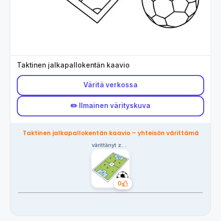
Taktinen jalkapallokentän kaavio
Väritä verkossa
✏️ Ilmainen värityskuva
Taktinen jalkapallokentän kaavio – yhteisön värittämä
värittänyt zofia
0
Tykkäykset