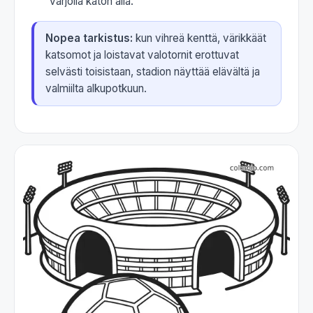
varjolla katon alla.
Nopea tarkistus:
kun vihreä kenttä, värikkäät
katsomot ja loistavat valotornit erottuvat
selvästi toisistaan, stadion näyttää elävältä ja
valmiilta alkupotkuun.