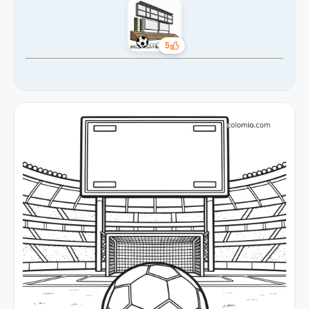
5
Tykkäykset