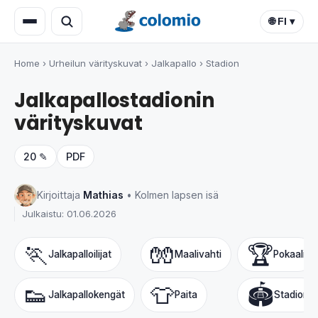
🌐 FI ▾
Home
›
Urheilun värityskuvat
›
Jalkapallo
›
Stadion
Jalkapallostadionin
värityskuvat
20 ✎
PDF
Kirjoittaja
Mathias
• Kolmen lapsen isä
Julkaistu: 01.06.2026
🏃
🧤
🏆
Jalkapalloilijat
Maalivahti
Pokaali
👟
👕
🏟️
Jalkapallokengät
Paita
Stadion