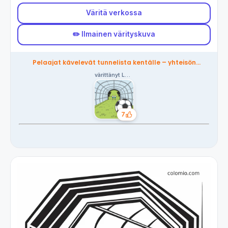
Väritä verkossa
✏️ Ilmainen värityskuva
Pelaajat kävelevät tunnelista kentälle – yhteisön
värittämä
värittänyt Lucas
7
Tykkäykset