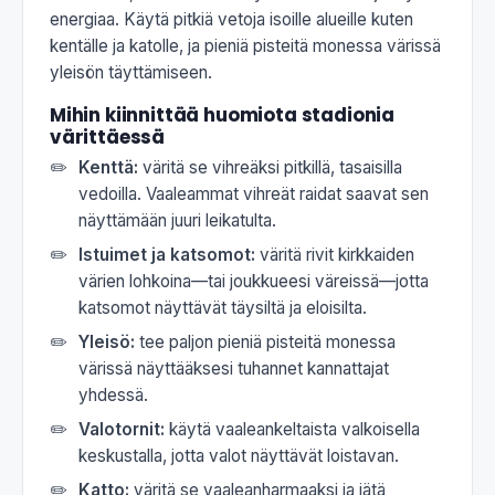
energiaa. Käytä pitkiä vetoja isoille alueille kuten
kentälle ja katolle, ja pieniä pisteitä monessa värissä
yleisön täyttämiseen.
Mihin kiinnittää huomiota stadionia
värittäessä
Kenttä:
väritä se vihreäksi pitkillä, tasaisilla
vedoilla. Vaaleammat vihreät raidat saavat sen
näyttämään juuri leikatulta.
Istuimet ja katsomot:
väritä rivit kirkkaiden
värien lohkoina—tai joukkueesi väreissä—jotta
katsomot näyttävät täysiltä ja eloisilta.
Yleisö:
tee paljon pieniä pisteitä monessa
värissä näyttääksesi tuhannet kannattajat
yhdessä.
Valotornit:
käytä vaaleankeltaista valkoisella
keskustalla, jotta valot näyttävät loistavan.
Katto:
väritä se vaaleanharmaaksi ja jätä