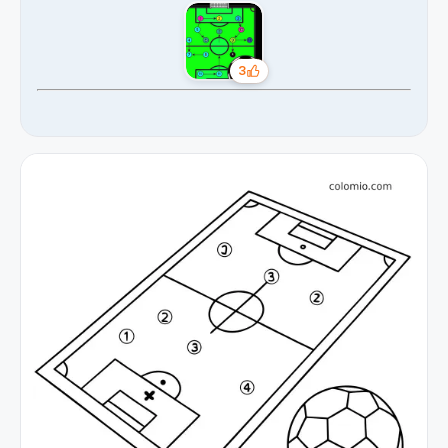
3
Tykkäykset