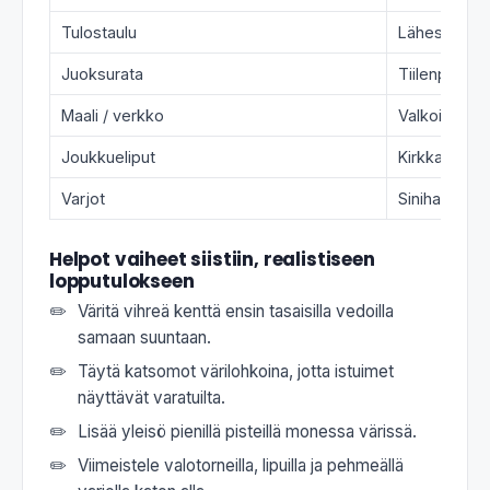
Tulostaulu
Lähes must
Juoksurata
Tiilenpunain
Maali / verkko
Valkoinen
Joukkueliput
Kirkkaanpun
Varjot
Siniharmaa
Helpot vaiheet siistiin, realistiseen
lopputulokseen
Väritä vihreä kenttä ensin tasaisilla vedoilla
samaan suuntaan.
Täytä katsomot värilohkoina, jotta istuimet
näyttävät varatuilta.
Lisää yleisö pienillä pisteillä monessa värissä.
Viimeistele valotorneilla, lipuilla ja pehmeällä