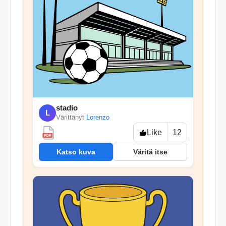
stadio
L
Värittänyt
Lorenzo
Like
12
PDF
Katso kuva
Väritä itse