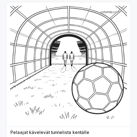
Pelaajat kävelevät tunnelista kentälle