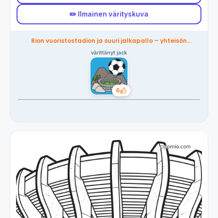
✏️ Ilmainen värityskuva
Rion vuoristostadion ja suuri jalkapallo – yhteisön
värittämä
värittänyt jack
6
Tykkäykset