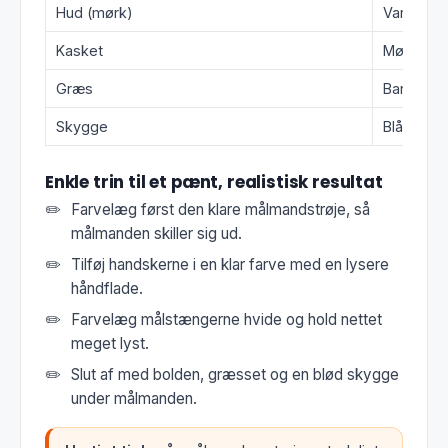
Hud (mørk)
Varmbrun
Kasket
Mørkegrå
Græs
Banegrøn
Skygge
Blågrå
Enkle trin til et pænt, realistisk resultat
Farvelæg først den klare målmandstrøje, så
målmanden skiller sig ud.
Tilføj handskerne i en klar farve med en lysere
håndflade.
Farvelæg målstængerne hvide og hold nettet
meget lyst.
Slut af med bolden, græsset og en blød skygge
under målmanden.