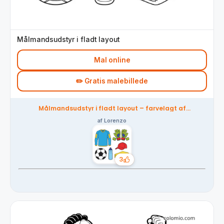
Målmandsudstyr i fladt layout
Mal online
✏️ Gratis malebillede
Målmandsudstyr i fladt layout – farvelagt af
fællesskabet
af Lorenzo
3
Likes