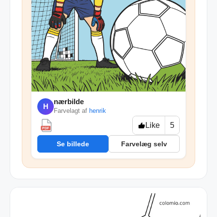
nærbilde
H
Farvelagt af
henrik
Like
5
PDF
Se billede
Farvelæg selv