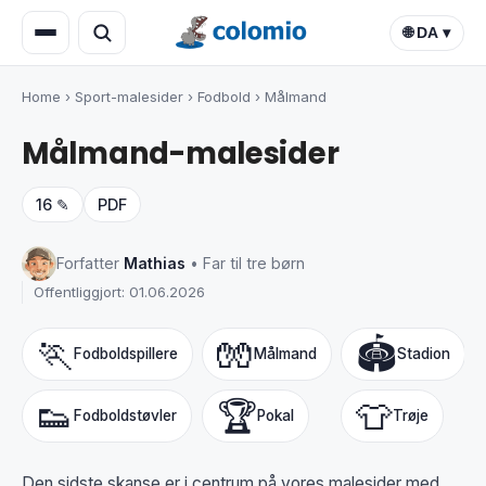
🌐 DA ▾
Home
›
Sport-malesider
›
Fodbold
›
Målmand
Målmand-malesider
16 ✎
PDF
Forfatter
Mathias
• Far til tre børn
Offentliggjort: 01.06.2026
🏃
🧤
🏟️
Fodboldspillere
Målmand
Stadion
👟
🏆
👕
Fodboldstøvler
Pokal
Trøje
Den sidste skanse er i centrum på vores malesider med