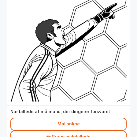
Nærbillede af målmand, der dirigerer forsvaret
Mal online
✏️ Gratis malebillede