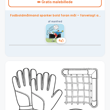
✏️ Gratis malebillede
Fodboldmålmand sparker bold foran mål – farvelagt af
fællesskabet
af manfred
4
Likes