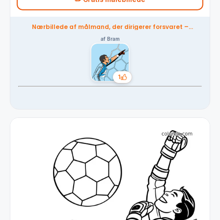
Nærbillede af målmand, der dirigerer forsvaret –
farvelagt af fællesskabet
af Bram
1
Likes