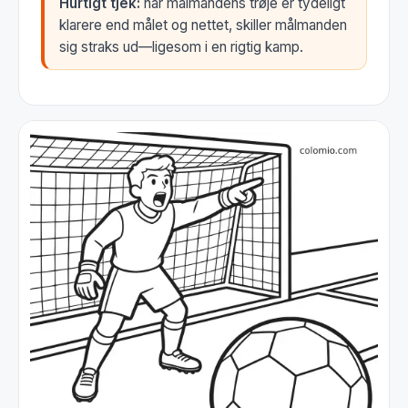
Hurtigt tjek:
når målmandens trøje er tydeligt
klarere end målet og nettet, skiller målmanden
sig straks ud—ligesom i en rigtig kamp.