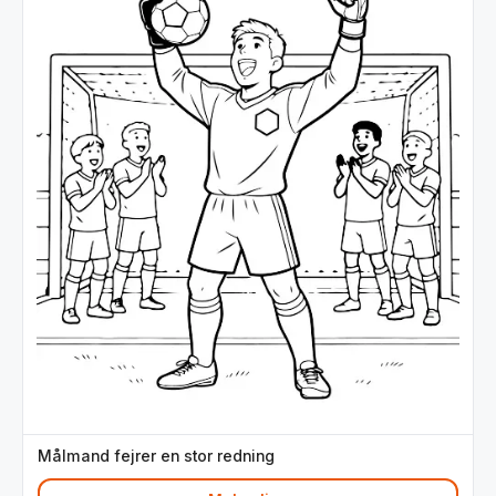
Målmand fejrer en stor redning