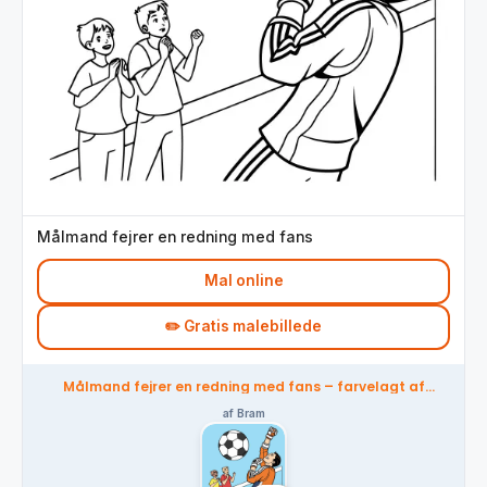
Målmand fejrer en redning med fans
Mal online
✏️ Gratis malebillede
Målmand fejrer en redning med fans – farvelagt af
fællesskabet
af Bram