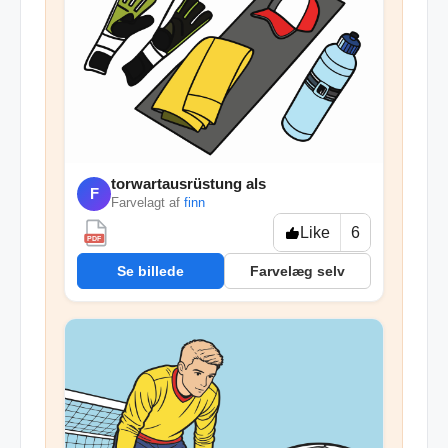
torwartausrüstung als
F
Farvelagt af
finn
Like
6
PDF
Se billede
Farvelæg selv