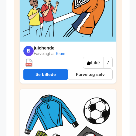
juichende
B
Farvelagt af
Bram
Like
7
PDF
Se billede
Farvelæg selv