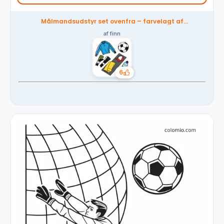
Målmandsudstyr set ovenfra – farvelagt af
fællesskabet
af finn
6
Likes