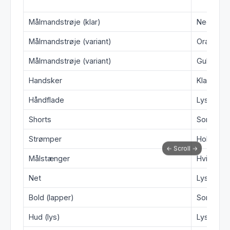
Del
Realistis
Målmandstrøje (klar)
Neongrø
Målmandstrøje (variant)
Orange
Målmandstrøje (variant)
Gul
Handsker
Klar grøn
Håndflade
Lysegrå
Shorts
Sort
Strømper
Holdfarv
Målstænger
Hvid
Net
Lysegrå
Bold (lapper)
Sort
Hud (lys)
Lysebeig