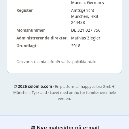
Munich, Germany
Register
Amtsgericht
München, HRB
244438
Momsnummer
DE 321 027 756
Administrerende direktør
Mathias Ziegler
Grundlagt
2018
Om vores team
Kolofon
Privatlivspolitik
Kontakt
©
2026 colomio.com
· En platform af happycolorz GmbH,
München, Tyskland · Lavet med omhu for familier over hele
verden.
🎨 Nye malesider på e-mail