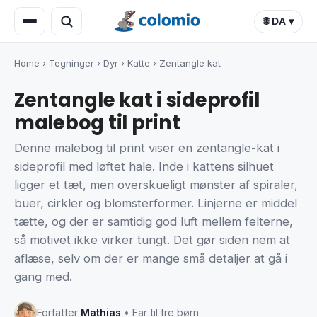
🌐 DA ▾
Home
›
Tegninger
›
Dyr
›
Katte
›
Zentangle kat
Zentangle kat i sideprofil
malebog til print
Denne malebog til print viser en zentangle-kat i
sideprofil med løftet hale. Inde i kattens silhuet
ligger et tæt, men overskueligt mønster af spiraler,
buer, cirkler og blomsterformer. Linjerne er middel
tætte, og der er samtidig god luft mellem felterne,
så motivet ikke virker tungt. Det gør siden nem at
aflæse, selv om der er mange små detaljer at gå i
gang med.
Forfatter
Mathias
• Far til tre børn