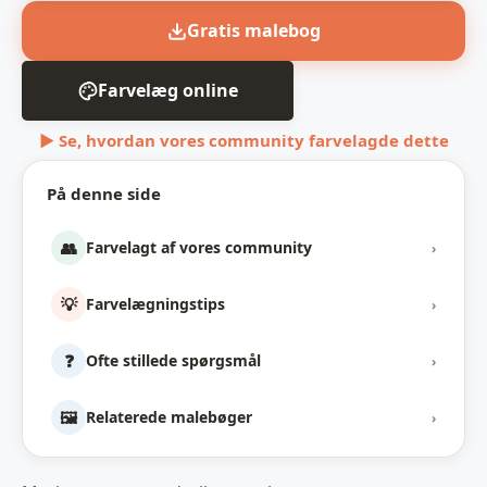
Gratis malebog
Farvelæg online
▶ Se, hvordan vores community farvelagde dette
På denne side
👥
Farvelagt af vores community
›
💡
Farvelægningstips
›
❓
Ofte stillede spørgsmål
›
🖼️
Relaterede malebøger
›