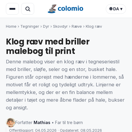
🌐 DA ▾
Home
›
Tegninger
›
Dyr
›
Skovdyr
›
Ræve
›
Klog ræv
Klog ræv med briller
malebog til print
Denne malebog viser en klog ræv i tegneseriestil
med briller, sløjfe, seler og en stor, busket hale.
Figuren står oprejst med hænderne i lommerne, så
motivet får et roligt og tydeligt udtryk. Linjerne er
mellemtykke, og der er en fin balance mellem
detaljer i tøjet og mere åbne flader på hale, bukser
og ansigt.
Forfatter
Mathias
• Far til tre børn
Offentliggjort: 04.05.2026 · Opdateret: 08.05.2026