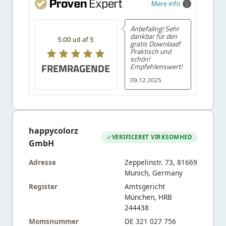
Mere info
Anbefaling! Sehr
dankbar für den
5.00 ud af 5
gratis Download!
Praktisch und
schön!
FREMRAGENDE
Empfehlenswert!
09.12.2025
happycolorz
VERIFICERET VIRKSOMHED
GmbH
Adresse
Zeppelinstr. 73, 81669
Munich, Germany
Register
Amtsgericht
München, HRB
244438
Momsnummer
DE 321 027 756