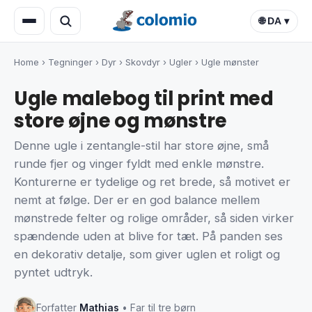
🌐 DA ▾
Home
›
Tegninger
›
Dyr
›
Skovdyr
›
Ugler
›
Ugle mønster
Ugle malebog til print med
store øjne og mønstre
Denne ugle i zentangle-stil har store øjne, små
runde fjer og vinger fyldt med enkle mønstre.
Konturerne er tydelige og ret brede, så motivet er
nemt at følge. Der er en god balance mellem
mønstrede felter og rolige områder, så siden virker
spændende uden at blive for tæt. På panden ses
en dekorativ detalje, som giver uglen et roligt og
pyntet udtryk.
Forfatter
Mathias
• Far til tre børn