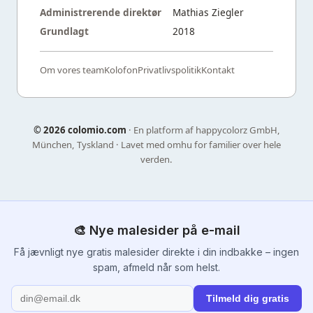
Administrerende direktør
Mathias Ziegler
Grundlagt
2018
Om vores team
Kolofon
Privatlivspolitik
Kontakt
©
2026 colomio.com
· En platform af happycolorz GmbH,
München, Tyskland · Lavet med omhu for familier over hele
verden.
🎨 Nye malesider på e-mail
Få jævnligt nye gratis malesider direkte i din indbakke – ingen
spam, afmeld når som helst.
Tilmeld dig gratis