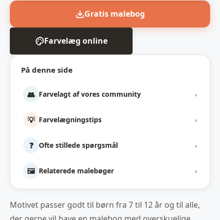
Gratis malebog
Farvelæg online
På denne side
👥
Farvelagt af vores community
›
💡
Farvelægningstips
›
❓
Ofte stillede spørgsmål
›
🖼️
Relaterede malebøger
›
Motivet passer godt til børn fra 7 til 12 år og til alle,
der gerne vil have en malebog med overskuelige