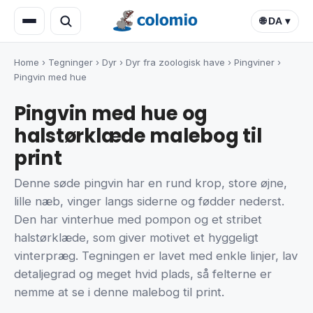
🌐 DA ▾
Home
›
Tegninger
›
Dyr
›
Dyr fra zoologisk have
›
Pingviner
›
Pingvin med hue
Pingvin med hue og
halstørklæde malebog til
print
Denne søde pingvin har en rund krop, store øjne,
lille næb, vinger langs siderne og fødder nederst.
Den har vinterhue med pompon og et stribet
halstørklæde, som giver motivet et hyggeligt
vinterpræg. Tegningen er lavet med enkle linjer, lav
detaljegrad og meget hvid plads, så felterne er
nemme at se i denne malebog til print.