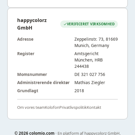
happycolorz
VERIFICERET VIRKSOMHED
GmbH
Adresse
Zeppelinstr. 73, 81669
Munich, Germany
Register
Amtsgericht
München, HRB
244438
Momsnummer
DE 321 027 756
Administrerende direktør
Mathias Ziegler
Grundlagt
2018
Om vores team
Kolofon
Privatlivspolitik
Kontakt
©
2026 colomio.com
· En platform af happycolorz GmbH,