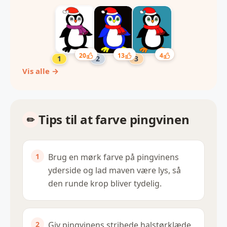
20
13
4
Vis alle →
Tips til at farve pingvinen
Brug en mørk farve på pingvinens
yderside og lad maven være lys, så
den runde krop bliver tydelig.
Giv pingvinens stribede halstørklæde