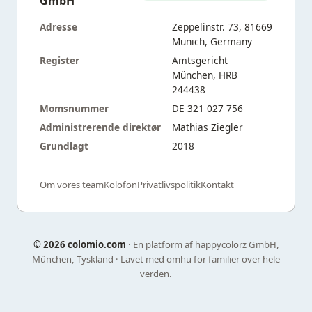
GmbH
Adresse
Zeppelinstr. 73, 81669
Munich, Germany
Register
Amtsgericht
München, HRB
244438
Momsnummer
DE 321 027 756
Administrerende direktør
Mathias Ziegler
Grundlagt
2018
Om vores team
Kolofon
Privatlivspolitik
Kontakt
©
2026 colomio.com
· En platform af happycolorz GmbH,
München, Tyskland · Lavet med omhu for familier over hele
verden.