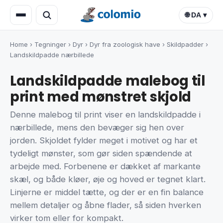
🌐 DA ▾
Home
›
Tegninger
›
Dyr
›
Dyr fra zoologisk have
›
Skildpadder
›
Landskildpadde nærbillede
Landskildpadde malebog til
print med mønstret skjold
Denne malebog til print viser en landskildpadde i
nærbillede, mens den bevæger sig hen over
jorden. Skjoldet fylder meget i motivet og har et
tydeligt mønster, som gør siden spændende at
arbejde med. Forbenene er dækket af markante
skæl, og både kløer, øje og hoved er tegnet klart.
Linjerne er middel tætte, og der er en fin balance
mellem detaljer og åbne flader, så siden hverken
virker tom eller for kompakt.