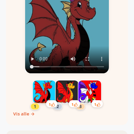
1
1
1
Vis alle →