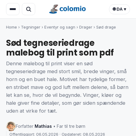
🌐 DA ▾
Home
›
Tegninger
›
Eventyr og sagn
›
Drager
›
Sød drage
Sød tegneseriedrage
malebog til print som pdf
Denne malebog til print viser en sød
tegneseriedrage med stort smil, brede vinger, små
horn og en buet hale. Motivet har tydelige former,
en stribet mave og god luft mellem delene, så børn
let kan se, hvor de vil begynde. Vinger, kløer og
hale giver fine detaljer, som gør siden spændende
uden at virke for tæt.
Forfatter
Mathias
• Far til tre børn
Offentliggjort: 06.05.2026 · Opdateret: 08.05.2026