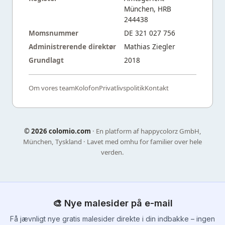
München, HRB
244438
Momsnummer
DE 321 027 756
Administrerende direktør
Mathias Ziegler
Grundlagt
2018
Om vores team
Kolofon
Privatlivspolitik
Kontakt
©
2026 colomio.com
· En platform af happycolorz GmbH,
München, Tyskland · Lavet med omhu for familier over hele
verden.
🎨 Nye malesider på e-mail
Få jævnligt nye gratis malesider direkte i din indbakke – ingen