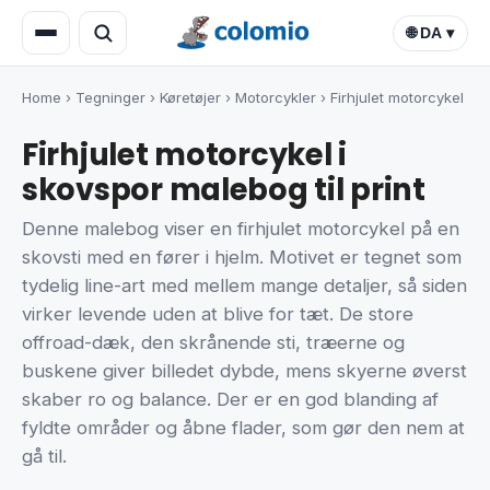
🌐 DA ▾
Home
›
Tegninger
›
Køretøjer
›
Motorcykler
›
Firhjulet motorcykel
Firhjulet motorcykel i
skovspor malebog til print
Denne malebog viser en firhjulet motorcykel på en
skovsti med en fører i hjelm. Motivet er tegnet som
tydelig line-art med mellem mange detaljer, så siden
virker levende uden at blive for tæt. De store
offroad-dæk, den skrånende sti, træerne og
buskene giver billedet dybde, mens skyerne øverst
skaber ro og balance. Der er en god blanding af
fyldte områder og åbne flader, som gør den nem at
gå til.