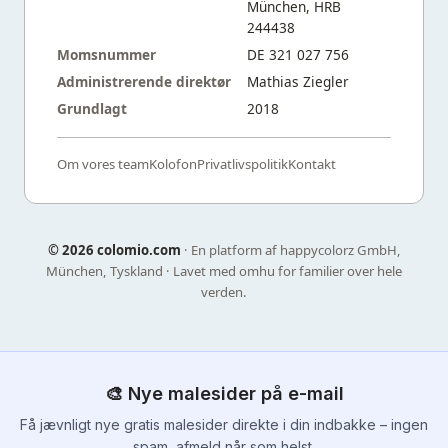
München, HRB
244438
Momsnummer
DE 321 027 756
Administrerende direktør
Mathias Ziegler
Grundlagt
2018
Om vores team
Kolofon
Privatlivspolitik
Kontakt
©
2026 colomio.com
· En platform af happycolorz GmbH,
München, Tyskland · Lavet med omhu for familier over hele
verden.
🎨 Nye malesider på e-mail
Få jævnligt nye gratis malesider direkte i din indbakke – ingen
spam, afmeld når som helst.