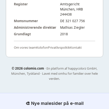
Register
Amtsgericht
München, HRB
244438
Momsnummer
DE 321 027 756
Administrerende direktør
Mathias Ziegler
Grundlagt
2018
Om vores team
Kolofon
Privatlivspolitik
Kontakt
©
2026 colomio.com
· En platform af happycolorz GmbH,
München, Tyskland · Lavet med omhu for familier over hele
verden.
🎨 Nye malesider på e-mail