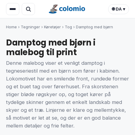
🌐 DA ▾
Home
›
Tegninger
›
Køretøjer
›
Tog
›
Damptog med bjørn
Damptog med bjørn i
malebog til print
Denne malebog viser et venligt damptog i
tegneseriestil med en bjørn som fører i kabinen.
Lokomotivet har en smilende front, rundede former
og et buet tag over førerhuset. Fra skorstenen
stiger bløde røgskyer op, og toget kører på
tydelige skinner gennem et enkelt landskab med
skyer og et træ. Linjerne er klare og mellemtykke,
så motivet er let at se, og der er en god balance
mellem detaljer og frie felter.