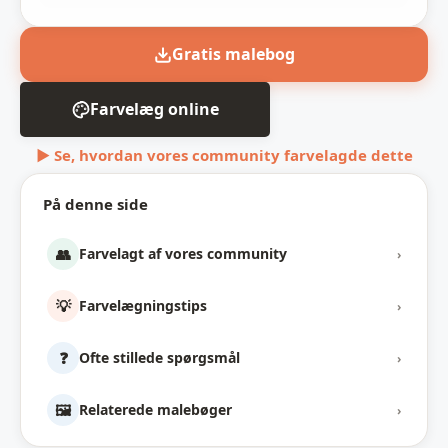
Gratis malebog
Farvelæg online
▶ Se, hvordan vores community farvelagde dette
På denne side
👥
Farvelagt af vores community
›
💡
Farvelægningstips
›
❓
Ofte stillede spørgsmål
›
🖼️
Relaterede malebøger
›