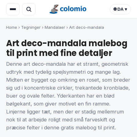
🌐 DA ▾
Home
›
Tegninger
›
Mandalaer
›
Art deco-mandala
Art deco-mandala malebog
til print med fine detaljer
Denne art deco-mandala har et stramt, geometrisk
udtryk med tydelig spejlsymmetri og mange lag.
Midten er bygget op omkring en roset, som breder
sig ud i koncentriske cirkler, trekantede kronblade,
buer og ovale felter. Yderkanten har en blød
bølgekant, som giver motivet en fin ramme.
Linjerne ligger tæt, men der er stadig mellemrum
nok til at arbejde roligt med små farveskift og
præcise felter i denne gratis malebog til print.