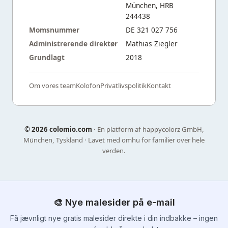
München, HRB
244438
Momsnummer
DE 321 027 756
Administrerende direktør
Mathias Ziegler
Grundlagt
2018
Om vores team
Kolofon
Privatlivspolitik
Kontakt
©
2026 colomio.com
· En platform af happycolorz GmbH,
München, Tyskland · Lavet med omhu for familier over hele
verden.
🎨 Nye malesider på e-mail
Få jævnligt nye gratis malesider direkte i din indbakke – ingen