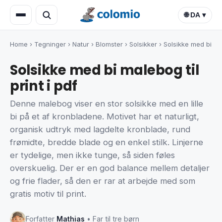
🌐 DA ▾
Home
›
Tegninger
›
Natur
›
Blomster
›
Solsikker
›
Solsikke med bi
Solsikke med bi malebog til
print i pdf
Denne malebog viser en stor solsikke med en lille
bi på et af kronbladene. Motivet har et naturligt,
organisk udtryk med lagdelte kronblade, rund
frømidte, bredde blade og en enkel stilk. Linjerne
er tydelige, men ikke tunge, så siden føles
overskuelig. Der er en god balance mellem detaljer
og frie flader, så den er rar at arbejde med som
gratis motiv til print.
Forfatter
Mathias
• Far til tre børn