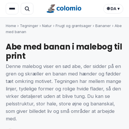
🌐 DA ▾
Home
›
Tegninger
›
Natur
›
Frugt og grøntsager
›
Bananer
›
Abe
med banan
Abe med banan i malebog til
print
Denne malebog viser en sød abe, der sidder på en
gren og skræller en banan med hænder og fødder
tæt omkring motivet. Tegningen har mellem mange
linjer, tydelige former og rolige hvide flader, så den
virker detaljeret uden at blive tung. Du kan se
pelsstruktur, stor hale, store øjne og bananskal,
som giver billedet liv og små områder at arbejde
med.