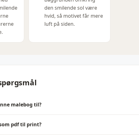
smilende
den smilende sol være
erne
hvid, så motivet får mere
urerne
luft på siden.
e.
 spørgsmål
enne malebog til?
om pdf til print?