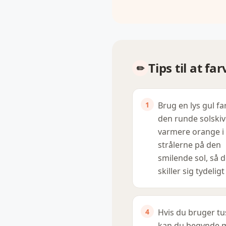
Tips til at f
Brug en lys gul far
den runde solskiv
varmere orange i
strålerne på den
smilende sol, så 
skiller sig tydeligt
Hvis du bruger tu
kan du begynde 