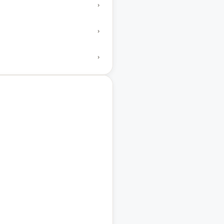
›
›
›