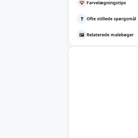
💡
Farvelægningstips
❓
Ofte stillede spørgsmål
🖼️
Relaterede malebøger