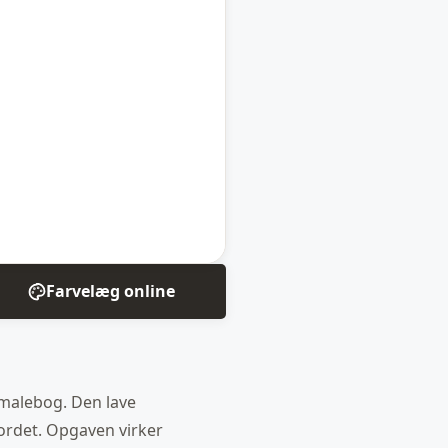
Farvelæg online
m malebog. Den lave
bordet. Opgaven virker