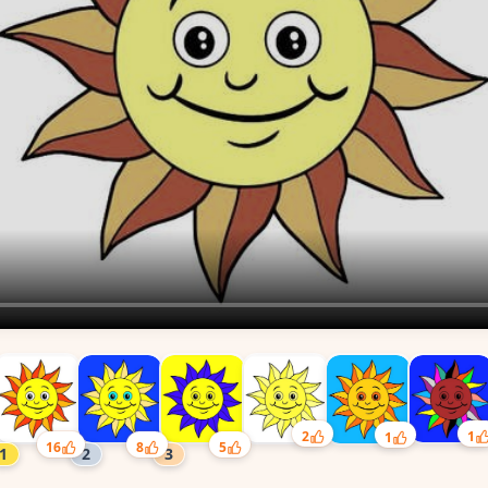
2
1
1
16
8
5