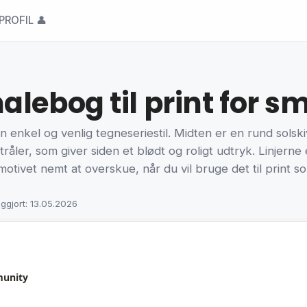
PROFIL 👤
lebog til print for s
 enkel og venlig tegneseriestil. Midten er en rund solsk
åler, som giver siden et blødt og roligt udtryk. Linjerne 
otivet nemt at overskue, når du vil bruge det til print so
iggjort: 13.05.2026
munity