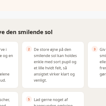
arve den smilende sol
ve i
De store øjne på den
Giv
e og en
smilende sol kan holdes
smi
enkle med sort pupil og
ell
et lille hvidt felt, så
fre
delene
ansigtet virker klart og
gør
 ud.
venligt.
scher,
Lad gerne noget af
med
baggrunden omkring