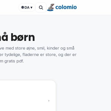
🌐 DA ▾
må børn
ive med store øjne, smil, kinder og små
er tydelige, fladerne er store, og der er
m gratis pdf.
›