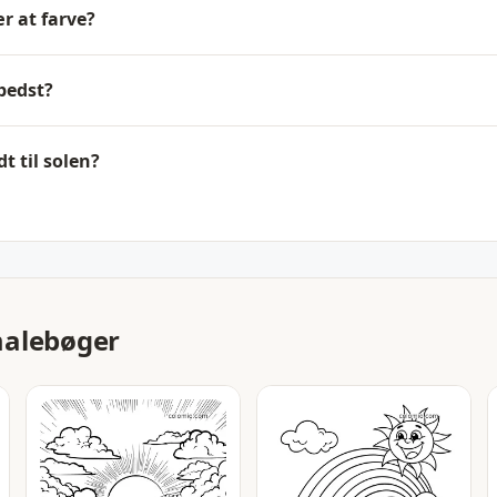
r at farve?
bedst?
t til solen?
malebøger