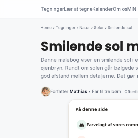
Tegninger
Lær at tegne
Kalender
Om os
MIN 
Home
›
Tegninger
›
Natur
›
Soler
›
Smilende sol
Smilende sol ma
Denne malebog viser en smilende sol i en
øjenbryn. Rundt om solen går bølgede str
god afstand mellem detaljerne. Det gør m
Forfatter
Mathias
• Far til tre børn
Offentl
På denne side
👥
Farvelagt af vores com