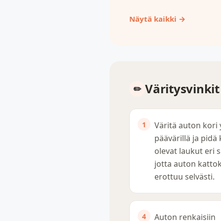
Näytä kaikki →
Väritysvinki
Väritä auton kori 
päävärillä ja pidä 
olevat laukut eri 
jotta auton katt
erottuu selvästi.
Auton renkaisiin