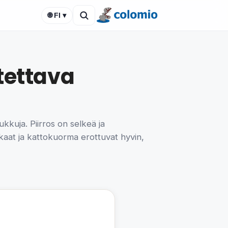
🌐 FI ▾
tettava
kkuja. Piirros on selkeä ja
kaat ja kattokuorma erottuvat hyvin,