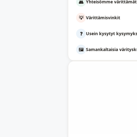
👥
Yhteisömme värittämät
💡
Värittämisvinkit
❓
Usein kysytyt kysymyk
🖼️
Samankaltaisia väritysk