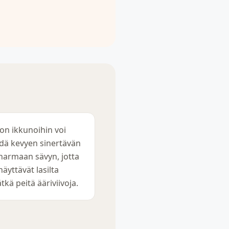
on ikkunoihin voi
dä kevyen sinertävän
 harmaan sävyn, jotta
näyttävät lasilta
ätkä peitä ääriviivoja.