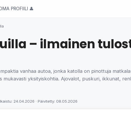
OMA PROFIILI 👤
lla
uilla – ilmainen tulos
ompaktia vanhaa autoa, jonka katolla on pinottuja matkalau
ukavasti yksityiskohtia. Ajovalot, puskuri, ikkunat, ren
lkaistu: 24.04.2026 · Päivitetty: 08.05.2026