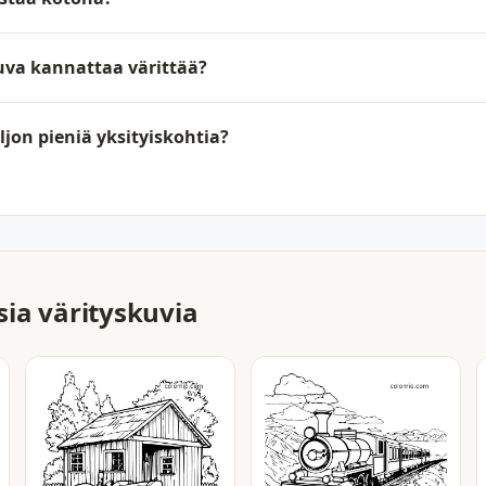
kuva kannattaa värittää?
jon pieniä yksityiskohtia?
ia värityskuvia