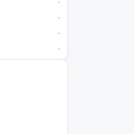
›
›
›
›