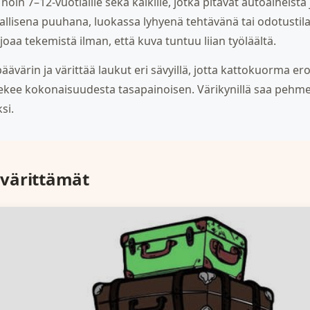
oin 7–12-vuotiaille sekä kaikille, jotka pitävät autoaiheista 
hallisena puuhana, luokassa lyhyenä tehtävänä tai odotustila
oaa tekemistä ilman, että kuva tuntuu liian työläältä.
äävärin ja värittää laukut eri sävyillä, jotta kattokuorma er
 tekee kokonaisuudesta tasapainoisen. Värikynillä saa pehm
ksi.
värittämät