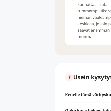
kannattaa lisätä
tummempi ulkore
hieman vaaleamp
keskiosa, jolloin 
saavat enemmän
muotoa.
Usein kysyt
Kenelle tämä väritysku
Onko kuva helppo tulo