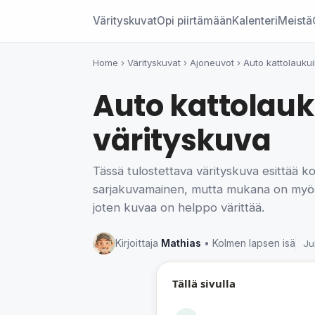
Värityskuvat
Opi piirtämään
Kalenteri
Meistä
Home
›
Värityskuvat
›
Ajoneuvot
›
Auto kattolaukui
Auto kattolauk
värityskuva
Tässä tulostettava värityskuva esittää k
sarjakuvamainen, mutta mukana on myös m
joten kuvaa on helppo värittää.
Kirjoittaja
Mathias
• Kolmen lapsen isä
Ju
Tällä sivulla