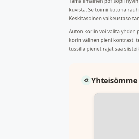
Tämä ilmainen pdf sopii hyvin n
kuvista. Se toimii kotona rau
Keskitasoinen vaikeustaso tarj
Auton koriin voi valita yhden p
korin välinen pieni kontrasti
tussilla pienet rajat saa siistei
Yhteisömme 