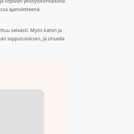
ja sopivan yksityiskohtaisista
ssa ajanvietteenä.
ottuu selvästi. Myös katon ja
eän lopputuloksen, ja ohuella