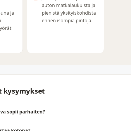
auton matkalaukuista ja
una ja
pienistä yksityiskohdista
i
ennen isompia pintoja.
pyörät
yt kysymykset
va sopii parhaiten?
staa kotona?