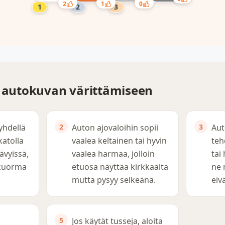
2
1
0
t autokuvan värittämiseen
yhdellä
Auton ajovaloihin sopii
Aut
katolla
vaalea keltainen tai hyvin
teh
sävyissä,
vaalea harmaa, jolloin
tai
okuorma
etuosa näyttää kirkkaalta
ne 
mutta pysyy selkeänä.
eiv
Jos käytät tusseja, aloita