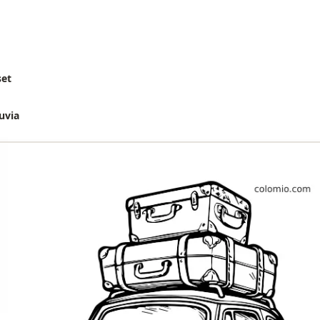
set
uvia