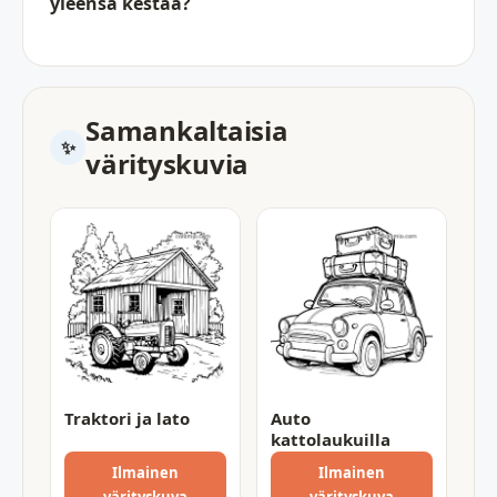
yleensä kestää?
Samankaltaisia
värityskuvia
Traktori ja lato
Auto
kattolaukuilla
Ilmainen
Ilmainen
värityskuva
värityskuva