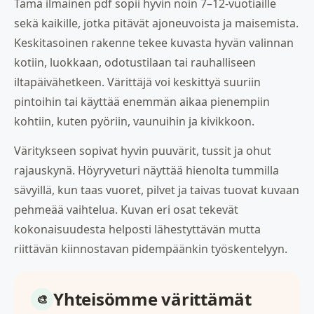
Tämä ilmainen pdf sopii hyvin noin 7–12-vuotiaille
sekä kaikille, jotka pitävät ajoneuvoista ja maisemista.
Keskitasoinen rakenne tekee kuvasta hyvän valinnan
kotiin, luokkaan, odotustilaan tai rauhalliseen
iltapäivähetkeen. Värittäjä voi keskittyä suuriin
pintoihin tai käyttää enemmän aikaa pienempiin
kohtiin, kuten pyöriin, vaunuihin ja kivikkoon.
Väritykseen sopivat hyvin puuvärit, tussit ja ohut
rajauskynä. Höyryveturi näyttää hienolta tummilla
sävyillä, kun taas vuoret, pilvet ja taivas tuovat kuvaan
pehmeää vaihtelua. Kuvan eri osat tekevät
kokonaisuudesta helposti lähestyttävän mutta
riittävän kiinnostavan pidempäänkin työskentelyyn.
Yhteisömme värittämät