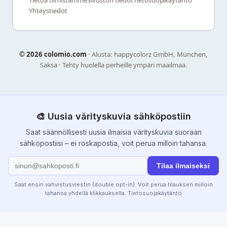
Yhteystiedot
©
2026 colomio.com
· Alusta: happycolorz GmbH, München,
Saksa · Tehty huolella perheille ympäri maailmaa.
🎨 Uusia värityskuvia sähköpostiin
Saat säännöllisesti uusia ilmaisia värityskuvia suoraan
sähköpostiisi – ei roskapostia, voit perua milloin tahansa.
Tilaa ilmaiseksi
Saat ensin vahvistusviestin (double opt-in). Voit perua tilauksen milloin
tahansa yhdellä klikkauksella.
Tietosuojakäytäntö