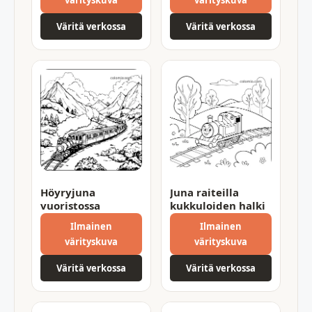
Väritä verkossa
Väritä verkossa
Höyryjuna
Juna raiteilla
vuoristossa
kukkuloiden halki
Ilmainen
Ilmainen
värityskuva
värityskuva
Väritä verkossa
Väritä verkossa