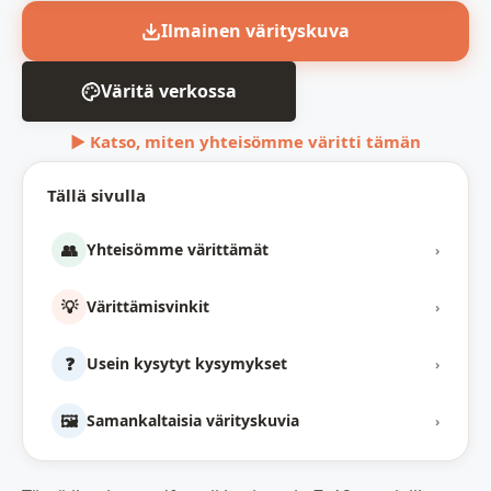
Ilmainen värityskuva
Väritä verkossa
▶ Katso, miten yhteisömme väritti tämän
Tällä sivulla
👥
Yhteisömme värittämät
›
💡
Värittämisvinkit
›
❓
Usein kysytyt kysymykset
›
🖼️
Samankaltaisia värityskuvia
›