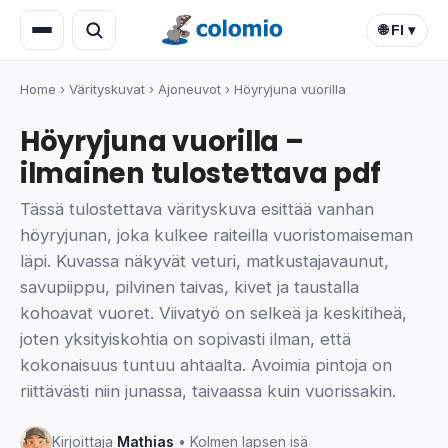
🌐 FI ▾
Home
›
Värityskuvat
›
Ajoneuvot
›
Höyryjuna vuorilla
Höyryjuna vuorilla –
ilmainen tulostettava pdf
Tässä tulostettava värityskuva esittää vanhan
höyryjunan, joka kulkee raiteilla vuoristomaiseman
läpi. Kuvassa näkyvät veturi, matkustajavaunut,
savupiippu, pilvinen taivas, kivet ja taustalla
kohoavat vuoret. Viivatyö on selkeä ja keskitiheä,
joten yksityiskohtia on sopivasti ilman, että
kokonaisuus tuntuu ahtaalta. Avoimia pintoja on
riittävästi niin junassa, taivaassa kuin vuorissakin.
Kirjoittaja
Mathias
• Kolmen lapsen isä