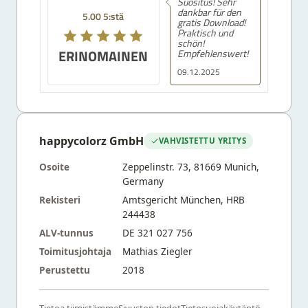
Suositus! Sehr
dankbar für den
5.00 5:stä
gratis Download!
Praktisch und
schön!
ERINOMAINEN
Empfehlenswert!
09.12.2025
happycolorz GmbH
VAHVISTETTU YRITYS
Osoite
Zeppelinstr. 73, 81669 Munich,
Germany
Rekisteri
Amtsgericht München, HRB
244438
ALV-tunnus
DE 321 027 756
Toimitusjohtaja
Mathias Ziegler
Perustettu
2018
Tietoa tiimistämme
Sivuston tiedot
Tietosuojakäytäntö