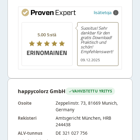
lisätietoja
Suositus! Sehr
dankbar für den
5.00 5:stä
gratis Download!
Praktisch und
schön!
ERINOMAINEN
Empfehlenswert!
09.12.2025
happycolorz GmbH
VAHVISTETTU YRITYS
Osoite
Zeppelinstr. 73, 81669 Munich,
Germany
Rekisteri
Amtsgericht München, HRB
244438
ALV-tunnus
DE 321 027 756