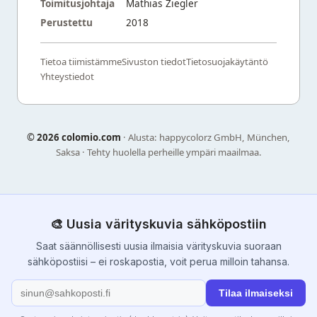
Toimitusjohtaja
Mathias Ziegler
Perustettu
2018
Tietoa tiimistämme
Sivuston tiedot
Tietosuojakäytäntö
Yhteystiedot
©
2026 colomio.com
· Alusta: happycolorz GmbH, München,
Saksa · Tehty huolella perheille ympäri maailmaa.
🎨 Uusia värityskuvia sähköpostiin
Saat säännöllisesti uusia ilmaisia värityskuvia suoraan
sähköpostiisi – ei roskapostia, voit perua milloin tahansa.
Tilaa ilmaiseksi