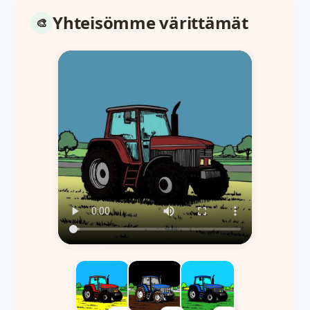
Yhteisömme värittämät