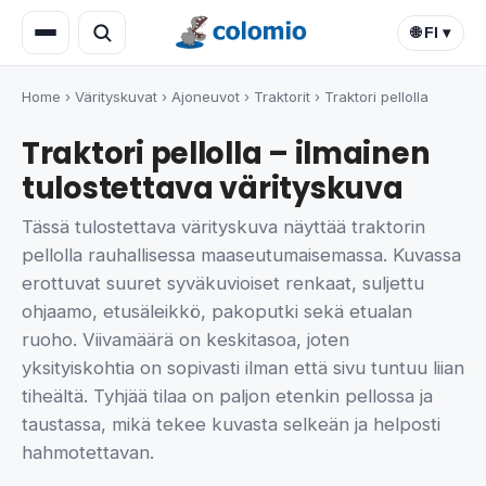
🌐 FI ▾
Home
›
Värityskuvat
›
Ajoneuvot
›
Traktorit
›
Traktori pellolla
Traktori pellolla – ilmainen
tulostettava värityskuva
Tässä tulostettava värityskuva näyttää traktorin
pellolla rauhallisessa maaseutumaisemassa. Kuvassa
erottuvat suuret syväkuvioiset renkaat, suljettu
ohjaamo, etusäleikkö, pakoputki sekä etualan
ruoho. Viivamäärä on keskitasoa, joten
yksityiskohtia on sopivasti ilman että sivu tuntuu liian
tiheältä. Tyhjää tilaa on paljon etenkin pellossa ja
taustassa, mikä tekee kuvasta selkeän ja helposti
hahmotettavan.