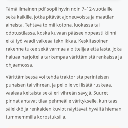
Tämä ilmainen pdf sopii hyvin noin 7–12-vuotiaille
sekä kaikille, jotka pitävät ajoneuvoista ja maatilan
aiheista. Tehtävä toimii kotona, luokassa tai
odotustilassa, koska kuvaan pääsee nopeasti kiinni
eikä työ vaadi vaikeaa tekniikkaa. Keskitasoinen
rakenne tukee sekä varmaa aloittelijaa että lasta, joka
haluaa harjoitella tarkempaa värittämistä renkaissa ja
ohjaamossa.
Värittämisessä voi tehdä traktorista perinteisen
punaisen tai vihreän, ja pellolle voi lisätä ruskeaa,
vaaleaa keltaista sekä eri vihreän sävyjä. Suuret
pinnat antavat tilaa pehmeälle väritykselle, kun taas
säleikkö ja renkaiden kuviot näyttävät hyvältä hieman
tummemmilla korostuksilla.