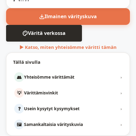
Ilmainen värityskuva
Väritä verkossa
▶ Katso, miten yhteisömme väritti tämän
Tällä sivulla
👥
Yhteisömme värittämät
›
💡
Värittämisvinkit
›
❓
Usein kysytyt kysymykset
›
🖼️
Samankaltaisia värityskuvia
›