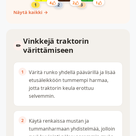
4
2
1
Näytä kaikki →
Vinkkejä traktorin
värittämiseen
Väritä runko yhdellä päävärillä ja lisää
etusäleikköön tummempi harmaa,
jotta traktorin keula erottuu
selvemmin.
Käytä renkaissa mustan ja
tummanharmaan yhdistelmää, jolloin