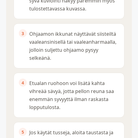
syvä kuviointi näkyy paremmin myös
tulostettavassa kuvassa.
Ohjaamon ikkunat näyttävät siisteiltä
vaaleansinisellä tai vaaleanharmaalla,
jolloin suljettu ohjaamo pysyy
selkeänä.
Etualan ruohoon voi lisätä kahta
vihreää sävyä, jotta pellon reuna saa
enemmän syvyyttä ilman raskasta
lopputulosta.
Jos käytät tusseja, aloita taustasta ja