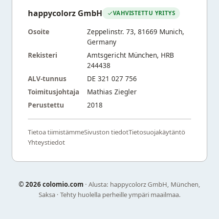
happycolorz GmbH
VAHVISTETTU YRITYS
Osoite
Zeppelinstr. 73, 81669 Munich,
Germany
Rekisteri
Amtsgericht München, HRB
244438
ALV-tunnus
DE 321 027 756
Toimitusjohtaja
Mathias Ziegler
Perustettu
2018
Tietoa tiimistämme
Sivuston tiedot
Tietosuojakäytäntö
Yhteystiedot
©
2026 colomio.com
· Alusta: happycolorz GmbH, München,
Saksa · Tehty huolella perheille ympäri maailmaa.