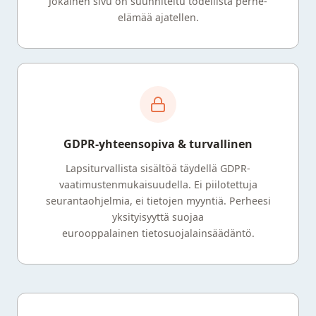
Jokainen sivu on suunniteltu todellista perhe-
elämää ajatellen.
GDPR-yhteensopiva & turvallinen
Lapsiturvallista sisältöä täydellä GDPR-
vaatimustenmukaisuudella. Ei piilotettuja
seurantaohjelmia, ei tietojen myyntiä. Perheesi
yksityisyyttä suojaa
eurooppalainen tietosuojalainsäädäntö.