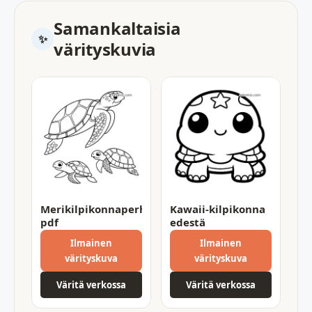
Samankaltaisia
värityskuvia
Merikilpikonnaperhe
Kawaii-kilpikonna
pdf
edestä
Ilmainen
Ilmainen
värityskuva
värityskuva
Väritä verkossa
Väritä verkossa