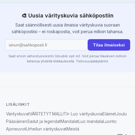
🎨 Uusia värityskuvia sähköpostiin
Saat säännöllisesti uusia ilmaisia värityskuvia suoraan
sähköpostiisi – ei roskapostia, voit perua milloin tahansa.
Tilaa ilmaiseksi
Saat ensin vahvistusviestin (double opt-in). Voit perua tilauksen milloin
tahansa yhdellä klikkauksella.
Tietosuojakäytäntö
LISÄLINKIT
Värityskuvat
VÄRITETYT MALLIT
ᐅ Luo värityskuvia
Eläimet
Joulu
Pääsiäinen
Sadut ja legendat
Mandalat
Luo mandala
Luonto
Ajoneuvot
Urheilun värityskuvat
Meistä