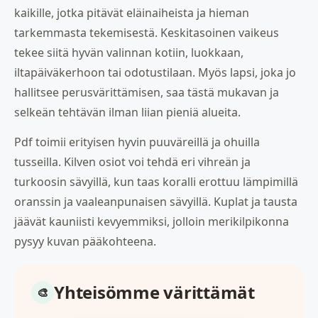
kaikille, jotka pitävät eläinaiheista ja hieman
tarkemmasta tekemisestä. Keskitasoinen vaikeus
tekee siitä hyvän valinnan kotiin, luokkaan,
iltapäiväkerhoon tai odotustilaan. Myös lapsi, joka jo
hallitsee perusvärittämisen, saa tästä mukavan ja
selkeän tehtävän ilman liian pieniä alueita.
Pdf toimii erityisen hyvin puuväreillä ja ohuilla
tusseilla. Kilven osiot voi tehdä eri vihreän ja
turkoosin sävyillä, kun taas koralli erottuu lämpimillä
oranssin ja vaaleanpunaisen sävyillä. Kuplat ja tausta
jäävät kauniisti kevyemmiksi, jolloin merikilpikonna
pysyy kuvan pääkohteena.
Yhteisömme värittämät