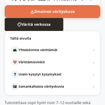
Ilmainen värityskuva
Väritä verkossa
Tällä sivulla
👥
Yhteisömme värittämät
›
💡
Värittämisvinkit
›
❓
Usein kysytyt kysymykset
›
🖼️
Samankaltaisia värityskuvia
›
Tulostettava sopii hyvin noin 7–12-vuotiaille sekä