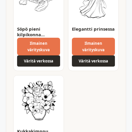
Söpö pieni
Elegantti prinsessa
kilpikonna
värityssivu –
Ilmainen
Ilmainen
hauska ja kaunis
värityskuva
värityskuva
tulostettava
Väritä verkossa
Väritä verkossa
Kukkakimppu