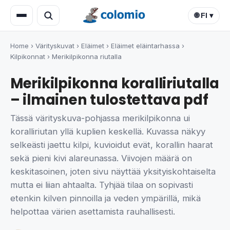
🌐 FI ▾
Home
›
Värityskuvat
›
Eläimet
›
Eläimet eläintarhassa
›
Kilpikonnat
›
Merikilpikonna riutalla
Merikilpikonna koralliriutalla
– ilmainen tulostettava pdf
Tässä värityskuva-pohjassa merikilpikonna ui
koralliriutan yllä kuplien keskellä. Kuvassa näkyy
selkeästi jaettu kilpi, kuvioidut evät, korallin haarat
sekä pieni kivi alareunassa. Viivojen määrä on
keskitasoinen, joten sivu näyttää yksityiskohtaiselta
mutta ei liian ahtaalta. Tyhjää tilaa on sopivasti
etenkin kilven pinnoilla ja veden ympärillä, mikä
helpottaa värien asettamista rauhallisesti.